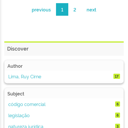
previous
1
2
next
Discover
Author
Lima, Ruy Cirne
17
Subject
código comercial
6
legislação
6
natureza jurídica
3