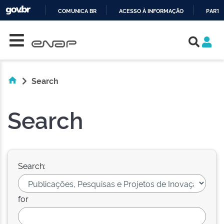
COMUNICA BR
ACESSO À INFORMAÇÃO
PARTI
Skip navigation
IR
PARA
O
CONTEÚDO
Search
Search
Search:
for