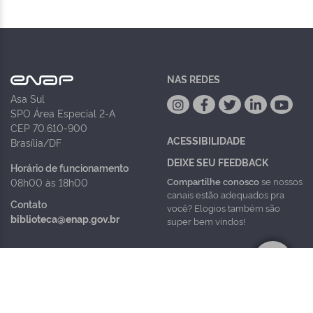
NAS REDES
Asa Sul
SPO Área Especial 2-A
CEP 70.610-900
ACESSIBILIDADE
Brasília/DF
DEIXE SEU FEEDBACK
Horário de funcionamento
Compartilhe conosco
se nossos
08h00 às 18h00
canais estão adequados pra
Contato
você? Elogios também são
biblioteca@enap.gov.br
super bem vindos!