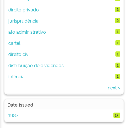
direito privado
2
jurisprudência
2
ato administrativo
1
cartel
1
direito civil
1
distribuição de dividendos
1
falência
1
next >
Date issued
1982
17