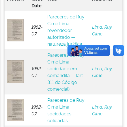
Date
Pareceres de Ruy
Cirne Lima:
1982-
Lima, Ruy
revendedor
07
Cirne
autorizado —
natureza jurídica
Pareceres de Ruy
Cirne Lima:
1982-
sociedade em
Lima, Ruy
07
comandita — (art.
Cirne
311 do Código
comercial)
Pareceres de Ruy
1982-
Cirne Lima:
Lima, Ruy
07
sociedades
Cirne
coligadas