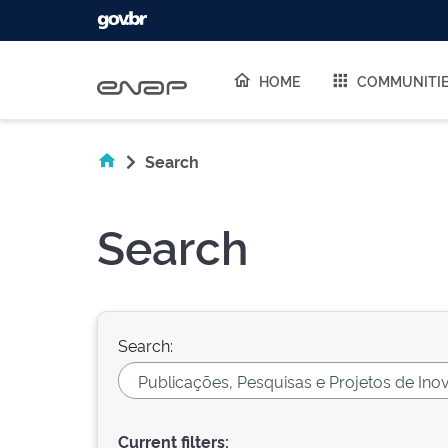
Skip navigation
HOME
COMMUNITI
Search
Search
Search:
Current filters: