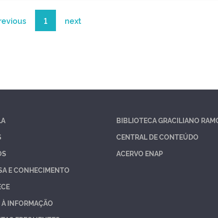
revious
1
next
LA
BIBLIOTECA GRACILIANO RAM
S
CENTRAL DE CONTEÚDO
OS
ACERVO ENAP
SA E CONHECIMENTO
ECE
 À INFORMAÇÃO