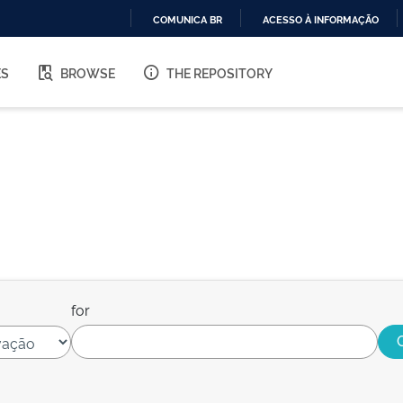
COMUNICA BR
ACESSO À INFORMAÇÃO
IR
PARA
ES
BROWSE
THE REPOSITORY
O
CONTEÚDO
for