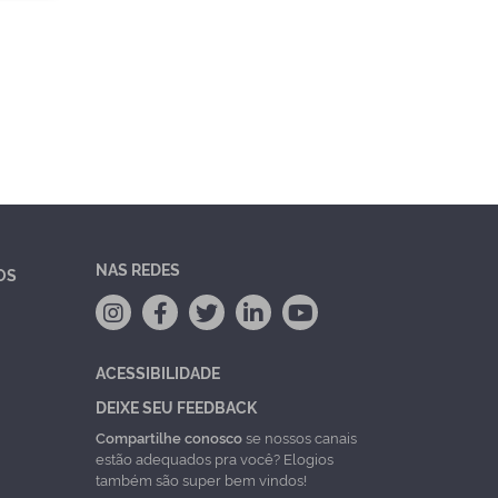
NAS REDES
OS
ACESSIBILIDADE
DEIXE SEU FEEDBACK
Compartilhe conosco
se nossos canais
estão adequados pra você? Elogios
também são super bem vindos!