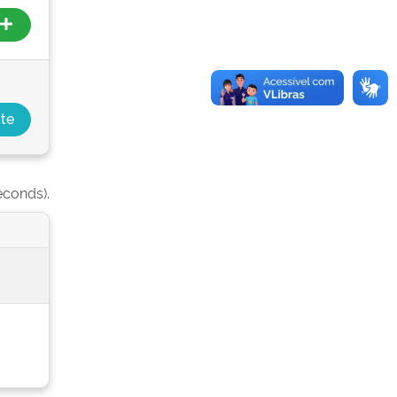
econds).