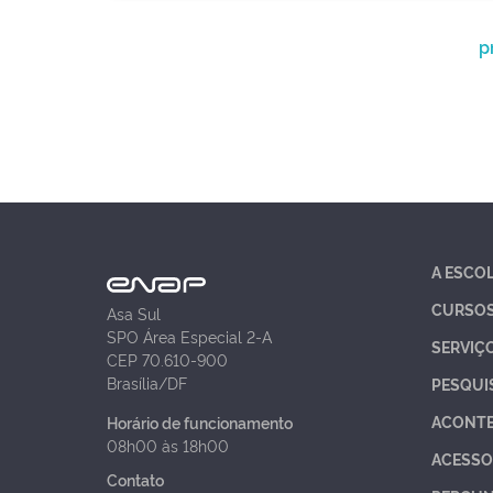
p
A ESCO
CURSO
Asa Sul
SPO Área Especial 2-A
SERVIÇ
CEP 70.610-900
Brasília/DF
PESQUI
ACONT
Horário de funcionamento
08h00 às 18h00
ACESSO
Contato