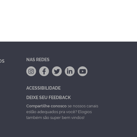
NAS REDES
OS
ACESSIBILIDADE
DEIXE SEU FEEDBACK
Compartilhe conosco
se nossos canais
estão adequados pra você? Elogios
também são super bem vindos!