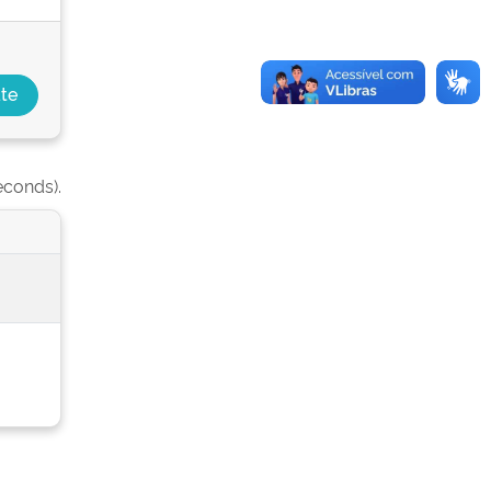
econds).