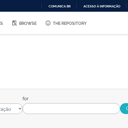
COMUNICA BR
ACESSO À INFORMAÇÃO
IR
PARA
ES
BROWSE
THE REPOSITORY
O
CONTEÚDO
for