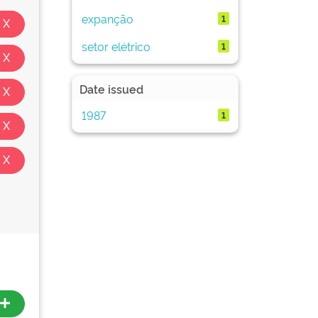
expanção
1
setor elétrico
1
Date issued
1987
1