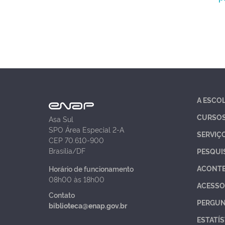
A ESCO
CURSO
Asa Sul
SPO Área Especial 2-A
SERVIÇ
CEP 70.610-900
Brasília/DF
PESQUI
ACONT
Horário de funcionamento
08h00 às 18h00
ACESSO
Contato
PERGUN
biblioteca@enap.gov.br
ESTATÍS