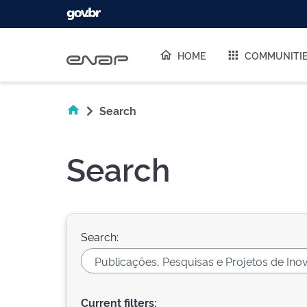
Skip navigation
HOME
COMMUNITI
Search
Search
Search:
Current filters: