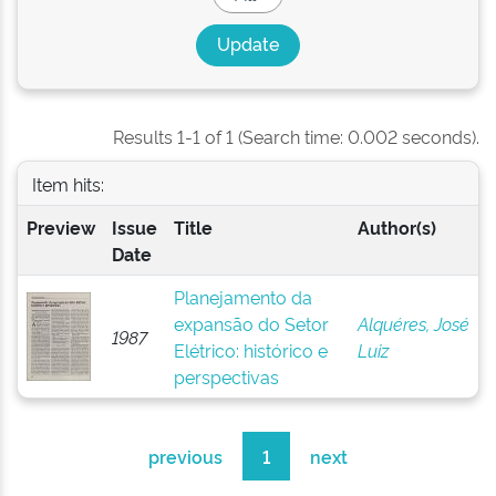
Results 1-1 of 1 (Search time: 0.002 seconds).
Item hits:
Preview
Issue
Title
Author(s)
Date
Planejamento da
expansão do Setor
Alquéres, José
1987
Elétrico: histórico e
Luiz
perspectivas
previous
1
next