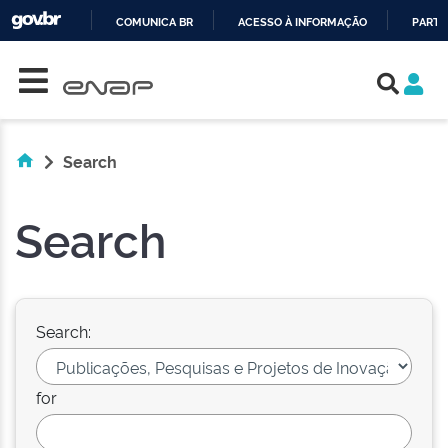
COMUNICA BR
ACESSO À INFORMAÇÃO
PARTI
Skip navigation
IR
PARA
O
CONTEÚDO
Search
Search
Search:
for