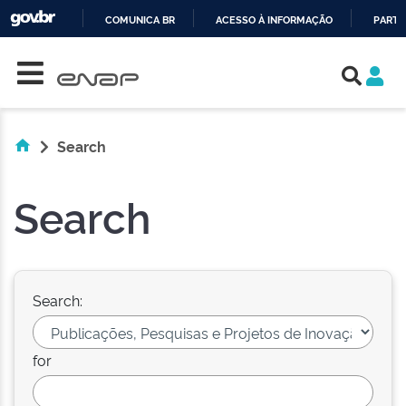
COMUNICA BR
ACESSO À INFORMAÇÃO
PARTI
Skip navigation
IR
PARA
O
CONTEÚDO
Search
Search
Search:
for