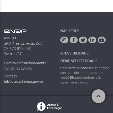
NAS REDES
Asa Sul
SPO Área Especial 2-A
CEP 70.610-900
ACESSIBILIDADE
Brasília/DF
DEIXE SEU FEEDBACK
Horário de funcionamento
Compartilhe conosco
se nossos
08h00 às 18h00
canais estão adequados pra
Contato
você? Elogios também são
biblioteca@enap.gov.br
super bem vindos!