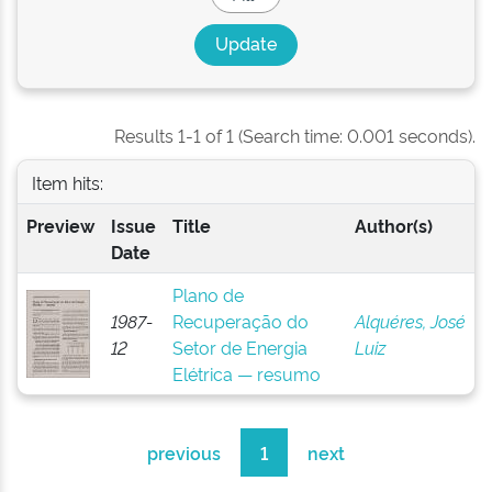
Results 1-1 of 1 (Search time: 0.001 seconds).
Item hits:
Preview
Issue
Title
Author(s)
Date
Plano de
1987-
Recuperação do
Alquéres, José
12
Setor de Energia
Luiz
Elétrica — resumo
previous
1
next