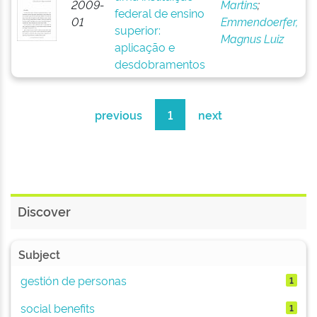
2009-
Martins
;
federal de ensino
01
Emmendoerfer,
superior:
Magnus Luiz
aplicação e
desdobramentos
previous
1
next
Discover
Subject
gestión de personas
1
social benefits
1