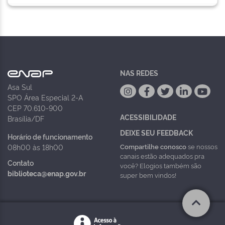
NAS REDES
Asa Sul
SPO Área Especial 2-A
CEP 70.610-900
ACESSIBILIDADE
Brasília/DF
DEIXE SEU FEEDBACK
Horário de funcionamento
Compartilhe conosco
se nossos
08h00 às 18h00
canais estão adequados pra
Contato
você? Elogios também são
biblioteca@enap.gov.br
super bem vindos!