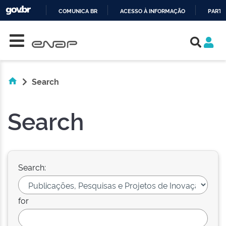
COMUNICA BR
ACESSO À INFORMAÇÃO
PARTI
Skip navigation
IR
PARA
O
CONTEÚDO
Search
Search
Search:
for