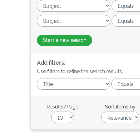
Start a new search
Add filters:
Use filters to refine the search results.
Results/Page
Sort items by