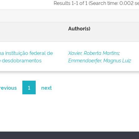
Results 1-1 of 1 (Search time: 0.002 s
Author(s)
instituição federal de
Xavier, Roberta Martins
;
 e desdobramentos
Emmendoerfer, Magnus Luiz
revious
1
next