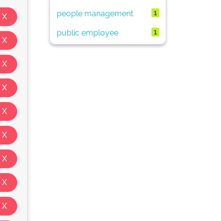
people management
1
public employee
1