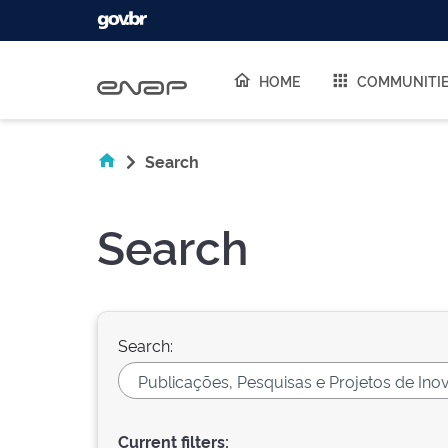
Skip navigation
HOME
COMMUNITI
Search
Search
Search:
Current filters: