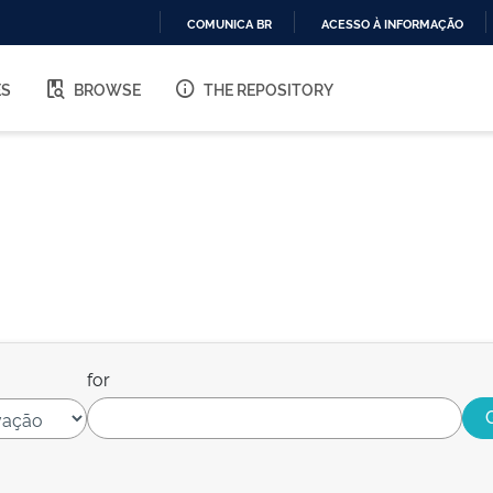
COMUNICA BR
ACESSO À INFORMAÇÃO
IR
PARA
ES
BROWSE
THE REPOSITORY
O
CONTEÚDO
for