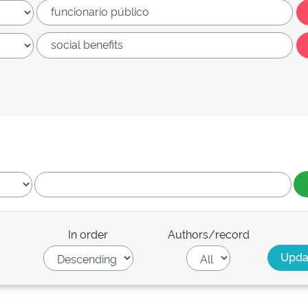
In order
Authors/record