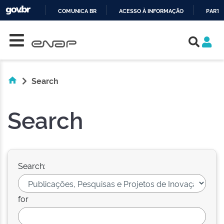
COMUNICA BR
ACESSO À INFORMAÇÃO
PARTI
Skip navigation
IR
PARA
O
CONTEÚDO
Search
Search
Search:
for