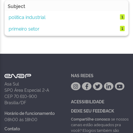
Subject
política industrial
1
primeiro setor
1
NAS REDES
Asa Sul
SPO Área Especial 2-A
CEP 70.610-900
ACESSIBILIDADE
Brasília/DF
DEIXE SEU FEEDBACK
Horário de funcionamento
Compartilhe conosco
se nossos
08h00 às 18h00
canais estão adequados pra
Contato
você? Elogios também são