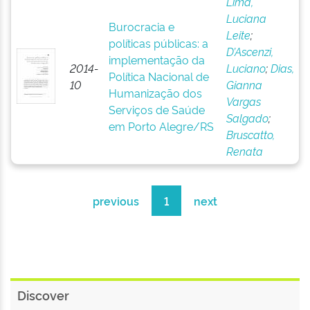
Lima,
Luciana
Burocracia e
Leite
;
políticas públicas: a
D’Ascenzi,
implementação da
2014-
Luciano
;
Dias,
Política Nacional de
10
Gianna
Humanização dos
Vargas
Serviços de Saúde
Salgado
;
em Porto Alegre/RS
Bruscatto,
Renata
previous
1
next
Discover