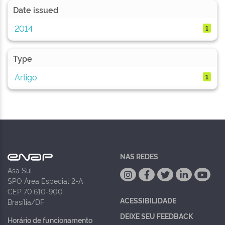
Date issued
2014
1
Type
Artigo
1
NAS REDES
Asa Sul
SPO Área Especial 2-A
CEP 70.610-900
ACESSIBILIDADE
Brasília/DF
DEIXE SEU FEEDBACK
Horário de funcionamento