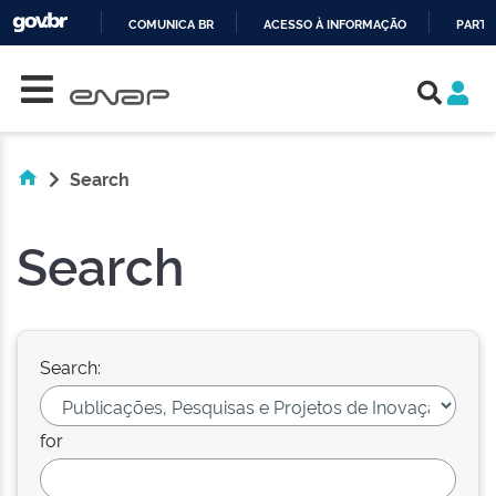
COMUNICA BR
ACESSO À INFORMAÇÃO
PARTI
Skip navigation
IR
PARA
O
CONTEÚDO
Search
Search
Search:
for