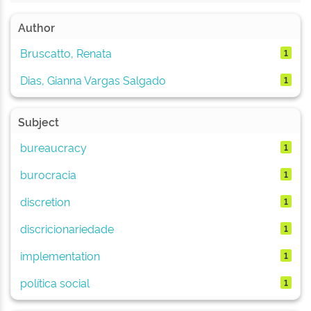
Author
Bruscatto, Renata
1
Dias, Gianna Vargas Salgado
1
Subject
bureaucracy
1
burocracia
1
discretion
1
discricionariedade
1
implementation
1
política social
1