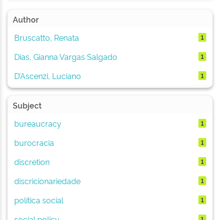
Author
Bruscatto, Renata
1
Dias, Gianna Vargas Salgado
1
D’Ascenzi, Luciano
1
Subject
bureaucracy
1
burocracia
1
discretion
1
discricionariedade
1
política social
1
social policy
1