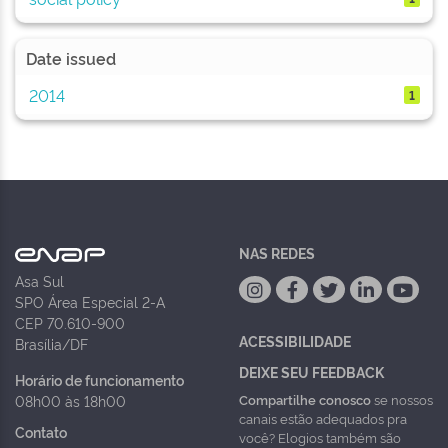
Date issued
2014
1
NAS REDES
Asa Sul
SPO Área Especial 2-A
CEP 70.610-900
ACESSIBILIDADE
Brasília/DF
DEIXE SEU FEEDBACK
Horário de funcionamento
Compartilhe conosco
se nossos
08h00 às 18h00
canais estão adequados pra
Contato
você? Elogios também são