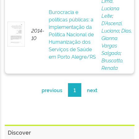
Lima,
Luciana
Burocracia e
Leite
;
políticas públicas: a
D’Ascenzi,
implementação da
2014-
Luciano
;
Dias,
Política Nacional de
10
Gianna
Humanização dos
Vargas
Serviços de Saúde
Salgado
;
em Porto Alegre/RS
Bruscatto,
Renata
previous
1
next
Discover