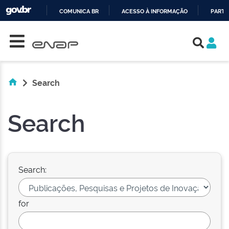
COMUNICA BR
ACESSO À INFORMAÇÃO
PARTI
Skip navigation
IR
PARA
O
CONTEÚDO
Search
Search
Search:
for