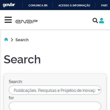
COMUNICA BR
ACESSO À INFORMAÇÃO
PARTI
Skip navigation
IR
PARA
O
CONTEÚDO
Search
Search
Search:
for