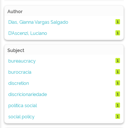
Author
Dias, Gianna Vargas Salgado
1
D’Ascenzi, Luciano
1
Subject
bureaucracy
1
burocracia
1
discretion
1
discricionariedade
1
política social
1
social policy
1