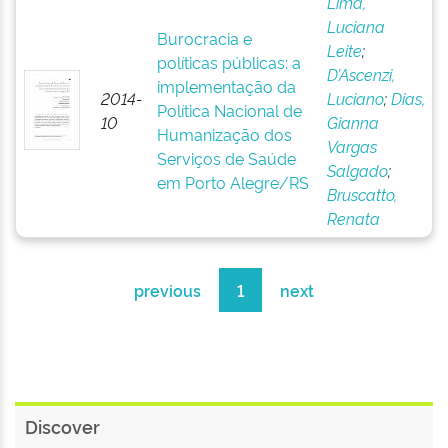
Lima,
Luciana
Burocracia e
Leite
;
políticas públicas: a
D’Ascenzi,
implementação da
2014-
Luciano
;
Dias,
Política Nacional de
10
Gianna
Humanização dos
Vargas
Serviços de Saúde
Salgado
;
em Porto Alegre/RS
Bruscatto,
Renata
previous
1
next
Discover