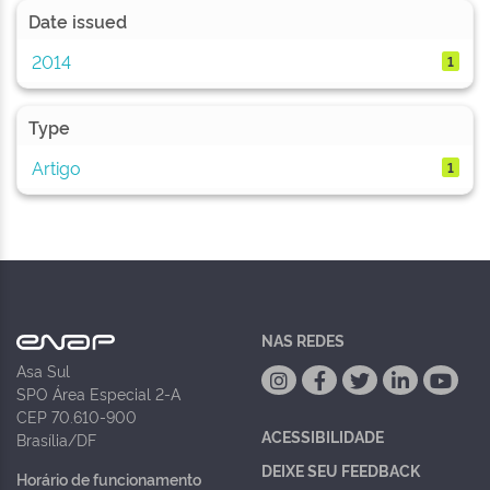
Date issued
2014
1
Type
Artigo
1
NAS REDES
Asa Sul
SPO Área Especial 2-A
CEP 70.610-900
ACESSIBILIDADE
Brasília/DF
DEIXE SEU FEEDBACK
Horário de funcionamento