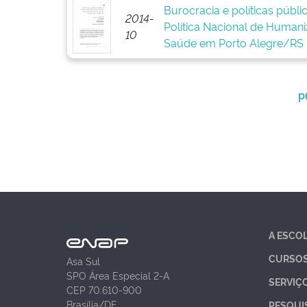
Burocracia e políticas públ
2014-
Política Nacional de Human
10
Saúde em Porto Alegre/RS
p
A ESCO
CURSO
Asa Sul
SPO Área Especial 2-A
SERVIÇ
CEP 70.610-900
Brasília/DF
PESQUI