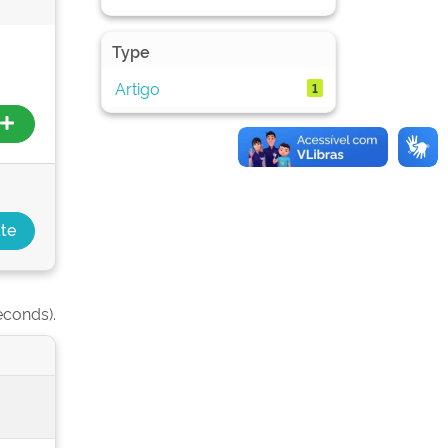
Type
Artigo
1
econds).