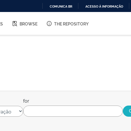
COMUNICA BR
ACESSO À INFORMAÇÃO
IR
PARA
ES
BROWSE
THE REPOSITORY
O
CONTEÚDO
for