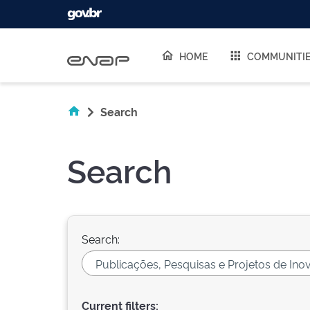
Skip navigation
HOME
COMMUNITI
Search
Search
Search:
Current filters: