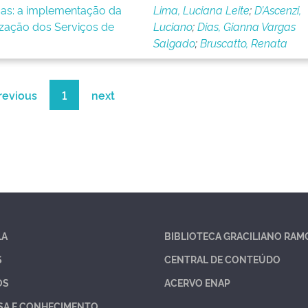
icas: a implementação da
Lima, Luciana Leite
;
D’Ascenzi,
ização dos Serviços de
Luciano
;
Dias, Gianna Vargas
Salgado
;
Bruscatto, Renata
revious
1
next
LA
BIBLIOTECA GRACILIANO RAM
S
CENTRAL DE CONTEÚDO
OS
ACERVO ENAP
SA E CONHECIMENTO