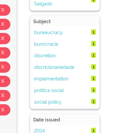
Salgado
Subject
bureaucracy
1
burocracia
1
discretion
1
discricionariedade
1
implementation
1
política social
1
social policy
1
Date issued
2014
1