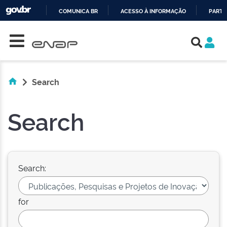
COMUNICA BR
ACESSO À INFORMAÇÃO
PARTI
Skip navigation
IR
PARA
O
CONTEÚDO
Search
Search
Search:
for