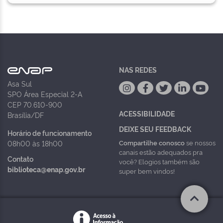
NAS REDES
Asa Sul
SPO Área Especial 2-A
CEP 70.610-900
ACESSIBILIDADE
Brasília/DF
DEIXE SEU FEEDBACK
Horário de funcionamento
Compartilhe conosco
se nossos
08h00 às 18h00
canais estão adequados pra
Contato
você? Elogios também são
biblioteca@enap.gov.br
super bem vindos!