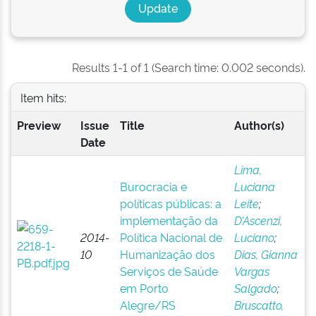
Results 1-1 of 1 (Search time: 0.002 seconds).
Item hits:
Preview
Issue
Title
Author(s)
Date
Lima,
Burocracia e
Luciana
políticas públicas: a
Leite
;
implementação da
D’Ascenzi,
2014-
Política Nacional de
Luciano
;
10
Humanização dos
Dias, Gianna
Serviços de Saúde
Vargas
em Porto
Salgado
;
Alegre/RS
Bruscatto,