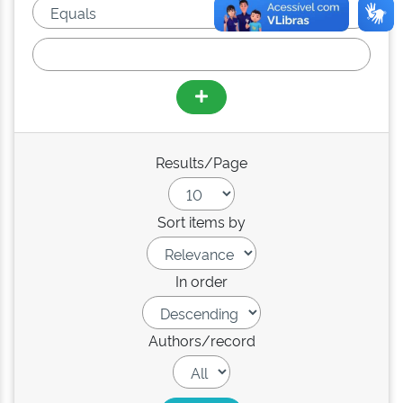
Results/Page
Sort items by
In order
Authors/record