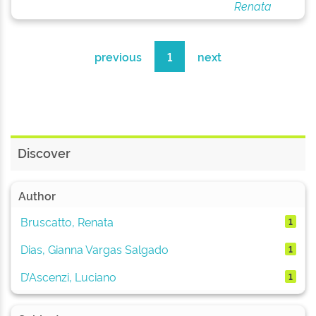
Renata
previous
1
next
Discover
Author
Bruscatto, Renata
1
Dias, Gianna Vargas Salgado
1
D’Ascenzi, Luciano
1