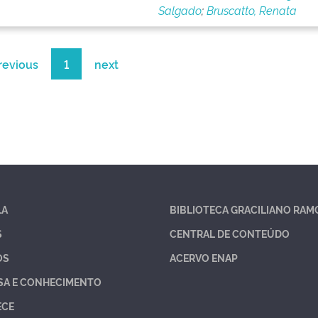
Salgado
;
Bruscatto, Renata
revious
1
next
LA
BIBLIOTECA GRACILIANO RAM
S
CENTRAL DE CONTEÚDO
OS
ACERVO ENAP
SA E CONHECIMENTO
ECE