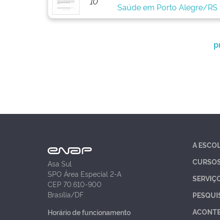
10
Saúde em Porto Alegre/RS
p
A ESCO
CURSO
Asa Sul
SPO Área Especial 2-A
SERVIÇ
CEP 70.610-900
Brasília/DF
PESQUI
ACONT
Horário de funcionamento