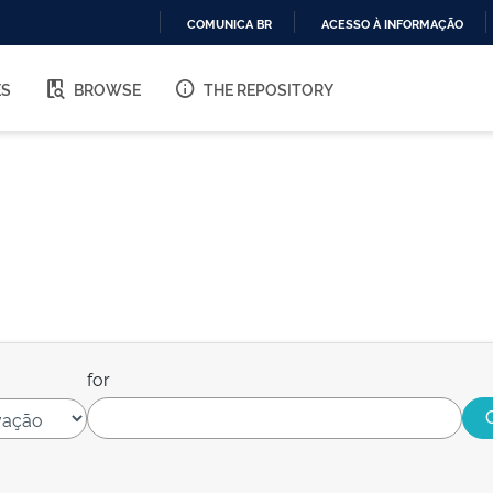
COMUNICA BR
ACESSO À INFORMAÇÃO
IR
PARA
ES
BROWSE
THE REPOSITORY
O
CONTEÚDO
for