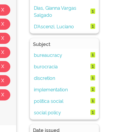
Dias, Gianna Vargas
1
Salgado
D’Ascenzi, Luciano
1
Subject
bureaucracy
1
burocracia
1
discretion
1
implementation
1
política social
1
social policy
1
Date issued