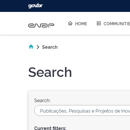
Skip navigation
HOME
COMMUNITI
Search
Search
Search:
Current filters: