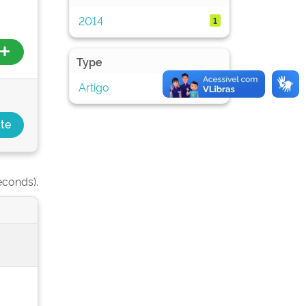
2014
1
Type
Artigo
1
econds).