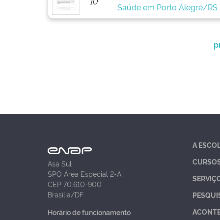
10
Saúde em Porto Alegre/RS
p
A ESCO
CURSO
Asa Sul
SPO Área Especial 2-A
SERVIÇ
CEP 70.610-900
Brasília/DF
PESQUI
ACONT
Horário de funcionamento