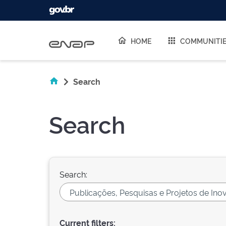
Skip navigation
HOME
COMMUNITI
Search
Search
Search:
Current filters: