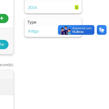
2014
1
Type
Artigo
1
econds).