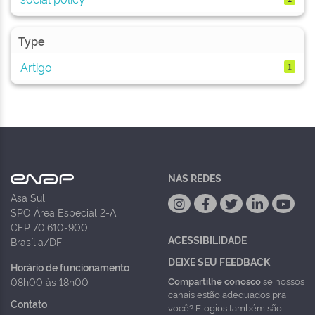
Type
Artigo
1
NAS REDES
Asa Sul
SPO Área Especial 2-A
CEP 70.610-900
ACESSIBILIDADE
Brasília/DF
DEIXE SEU FEEDBACK
Horário de funcionamento
Compartilhe conosco
se nossos
08h00 às 18h00
canais estão adequados pra
Contato
você? Elogios também são