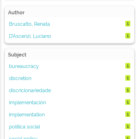
Author
Bruscatto, Renata
1
D’Ascenzi, Luciano
1
Subject
bureaucracy
1
discretion
1
discricionariedade
1
implementación
1
implementation
1
política social
1
social policy
1