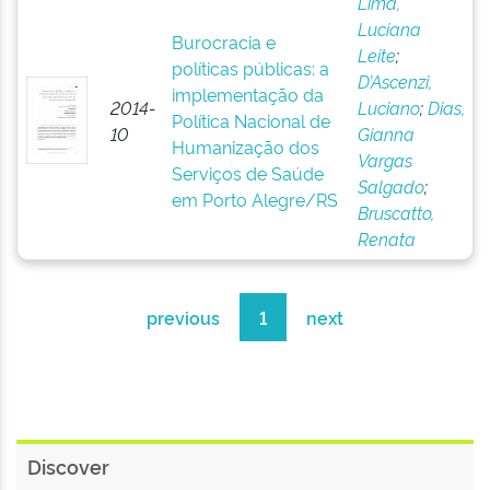
Lima,
Luciana
Burocracia e
Leite
;
políticas públicas: a
D’Ascenzi,
implementação da
2014-
Luciano
;
Dias,
Política Nacional de
10
Gianna
Humanização dos
Vargas
Serviços de Saúde
Salgado
;
em Porto Alegre/RS
Bruscatto,
Renata
previous
1
next
Discover