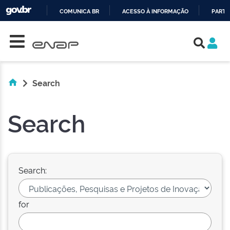
COMUNICA BR
ACESSO À INFORMAÇÃO
PARTI
Skip navigation
IR
PARA
O
CONTEÚDO
Search
Search
Search:
for