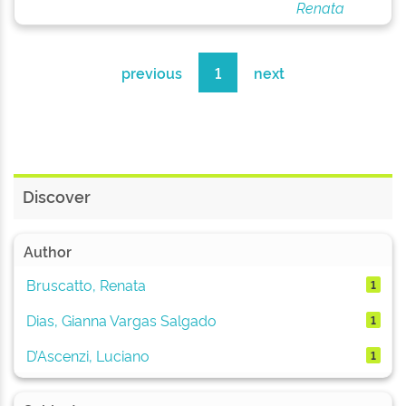
Renata
previous
1
next
Discover
Author
Bruscatto, Renata
1
Dias, Gianna Vargas Salgado
1
D’Ascenzi, Luciano
1