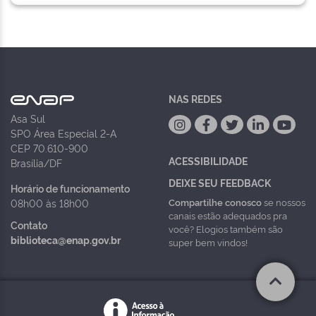
NAS REDES
Asa Sul
SPO Área Especial 2-A
CEP 70.610-900
ACESSIBILIDADE
Brasília/DF
DEIXE SEU FEEDBACK
Horário de funcionamento
Compartilhe conosco
se nossos
08h00 às 18h00
canais estão adequados pra
Contato
você? Elogios também são
biblioteca@enap.gov.br
super bem vindos!