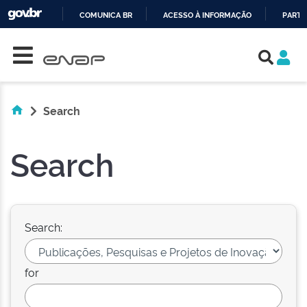
COMUNICA BR
ACESSO À INFORMAÇÃO
PARTI
Skip navigation
IR
PARA
O
CONTEÚDO
Search
Search
Search:
for