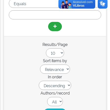
Results/Page
Sort items by
In order
Authors/record