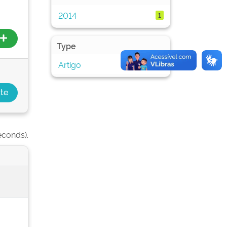
2014
1
Type
Artigo
1
econds).