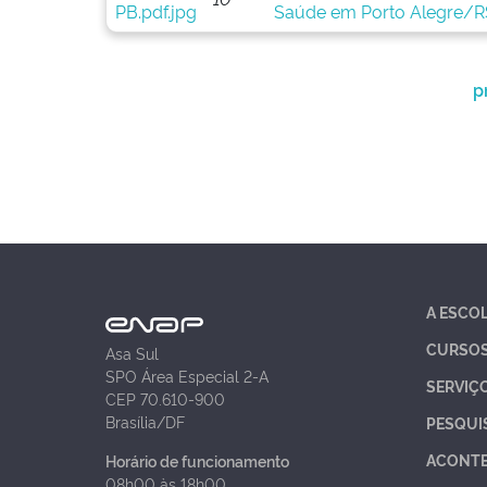
Saúde em Porto Alegre/R
p
A ESCO
CURSO
Asa Sul
SPO Área Especial 2-A
SERVIÇ
CEP 70.610-900
Brasília/DF
PESQUI
ACONT
Horário de funcionamento
08h00 às 18h00