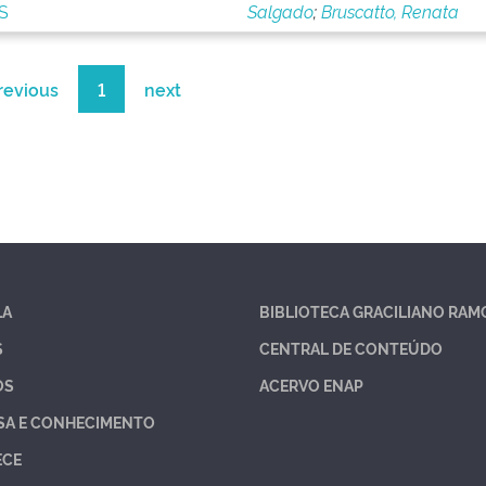
S
Salgado
;
Bruscatto, Renata
revious
1
next
LA
BIBLIOTECA GRACILIANO RAM
S
CENTRAL DE CONTEÚDO
OS
ACERVO ENAP
SA E CONHECIMENTO
ECE