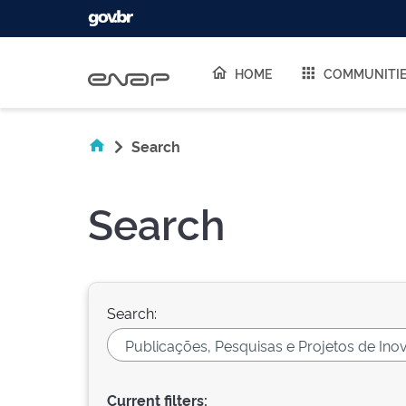
Skip navigation
HOME
COMMUNITI
Search
Search
Search:
Current filters: