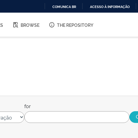
COMUNICA BR
ACESSO À INFORMAÇÃO
IR
PARA
ES
BROWSE
THE REPOSITORY
O
CONTEÚDO
for