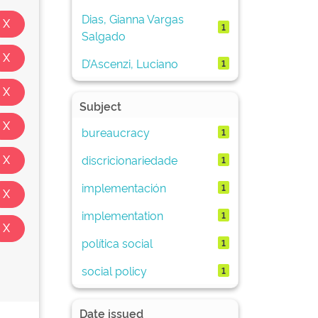
Dias, Gianna Vargas
1
Salgado
D’Ascenzi, Luciano
1
Subject
bureaucracy
1
discricionariedade
1
implementación
1
implementation
1
política social
1
social policy
1
Date issued