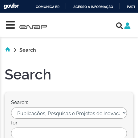
COMUNICA BR
ACESSO À INFORMAÇÃO
PARTI
Skip navigation
IR
PARA
O
CONTEÚDO
Search
Search
Search:
for