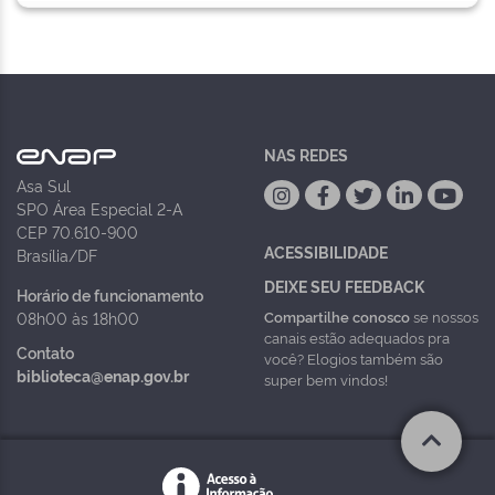
NAS REDES
Asa Sul
SPO Área Especial 2-A
CEP 70.610-900
ACESSIBILIDADE
Brasília/DF
DEIXE SEU FEEDBACK
Horário de funcionamento
Compartilhe conosco
se nossos
08h00 às 18h00
canais estão adequados pra
Contato
você? Elogios também são
biblioteca@enap.gov.br
super bem vindos!