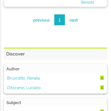
Renata
previous
1
next
Discover
Author
Bruscatto, Renata
1
D’Ascenzi, Luciano
1
Subject