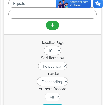
Results/Page
Sort items by
In order
Authors/record