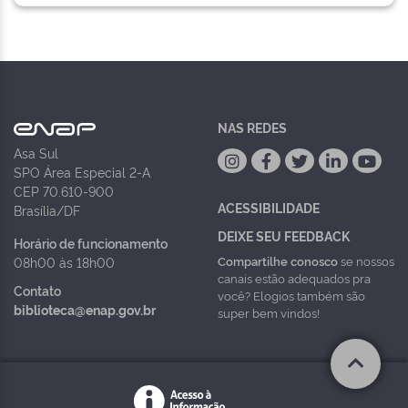
NAS REDES
Asa Sul
SPO Área Especial 2-A
CEP 70.610-900
ACESSIBILIDADE
Brasília/DF
DEIXE SEU FEEDBACK
Horário de funcionamento
Compartilhe conosco
se nossos
08h00 às 18h00
canais estão adequados pra
Contato
você? Elogios também são
biblioteca@enap.gov.br
super bem vindos!