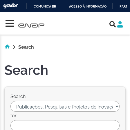
COMUNICA BR
ACESSO À INFORMAÇÃO
PARTI
Skip navigation
IR
PARA
O
CONTEÚDO
Search
Search
Search:
for