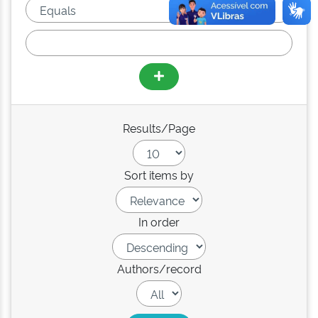
Results/Page
Sort items by
In order
Authors/record