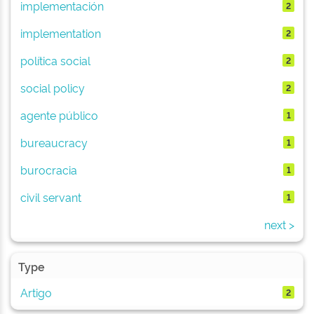
implementación
2
implementation
2
política social
2
social policy
2
agente público
1
bureaucracy
1
burocracia
1
civil servant
1
next >
Type
Artigo
2