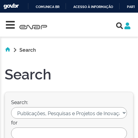
COMUNICA BR
ACESSO À INFORMAÇÃO
PARTI
Skip navigation
IR
PARA
O
CONTEÚDO
Search
Search
Search:
for