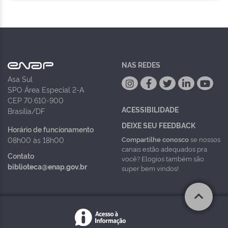
NAS REDES
Asa Sul
SPO Área Especial 2-A
CEP 70.610-900
ACESSIBILIDADE
Brasília/DF
DEIXE SEU FEEDBACK
Horário de funcionamento
Compartilhe conosco
se nossos
08h00 às 18h00
canais estão adequados pra
Contato
você? Elogios também são
biblioteca@enap.gov.br
super bem vindos!