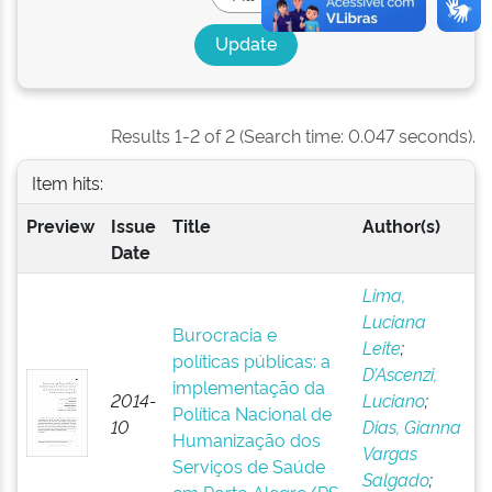
Results 1-2 of 2 (Search time: 0.047 seconds).
Item hits:
Preview
Issue
Title
Author(s)
Date
Lima,
Luciana
Burocracia e
Leite
;
políticas públicas: a
D’Ascenzi,
implementação da
2014-
Luciano
;
Política Nacional de
10
Dias, Gianna
Humanização dos
Vargas
Serviços de Saúde
Salgado
;