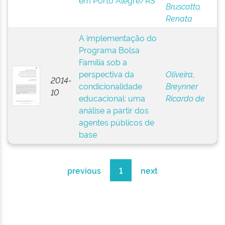
em Porto Alegre/RS
Bruscatto,
Renata
A implementação do
Programa Bolsa
Família sob a
perspectiva da
Oliveira,
2014-
condicionalidade
Breynner
10
educacional: uma
Ricardo de
análise a partir dos
agentes públicos de
base
previous
1
next