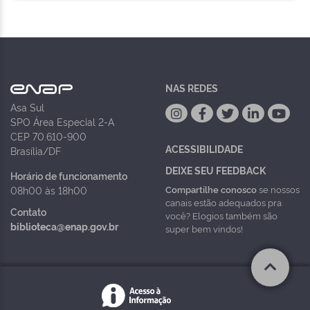
NAS REDES
Asa Sul
SPO Área Especial 2-A
CEP 70.610-900
ACESSIBILIDADE
Brasília/DF
DEIXE SEU FEEDBACK
Horário de funcionamento
Compartilhe conosco
se nossos
08h00 às 18h00
canais estão adequados pra
Contato
você? Elogios também são
biblioteca@enap.gov.br
super bem vindos!