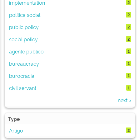
implementation
2
política social
2
public policy
2
social policy
2
agente público
1
bureaucracy
1
burocracia
1
civil servant
1
next >
Type
Artigo
2