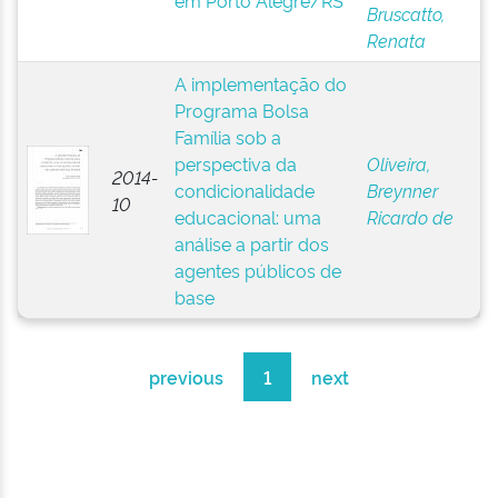
em Porto Alegre/RS
Bruscatto,
Renata
A implementação do
Programa Bolsa
Família sob a
perspectiva da
Oliveira,
2014-
condicionalidade
Breynner
10
educacional: uma
Ricardo de
análise a partir dos
agentes públicos de
base
previous
1
next