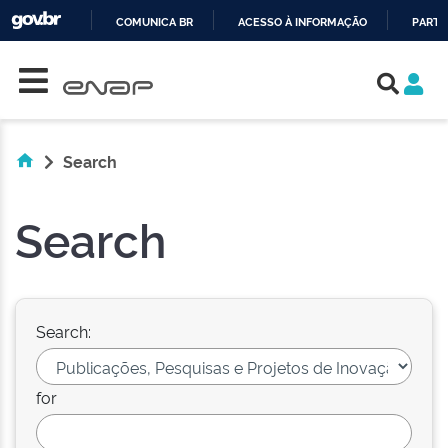
COMUNICA BR
ACESSO À INFORMAÇÃO
PARTI
Skip navigation
IR
PARA
O
CONTEÚDO
Search
Search
Search:
for