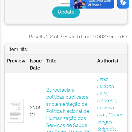
Results 1-2 of 2 (Search time: 0.002 seconds).
Item hits:
Preview
Issue
Title
Author(s)
Date
Lima,
Luciana
Burocracia e
Leite
;
políticas públicas: a
D’Ascenzi,
implementação da
2014-
Luciano
;
Política Nacional de
10
Dias, Gianna
Humanização dos
Vargas
Serviços de Saúde
Salgado
;