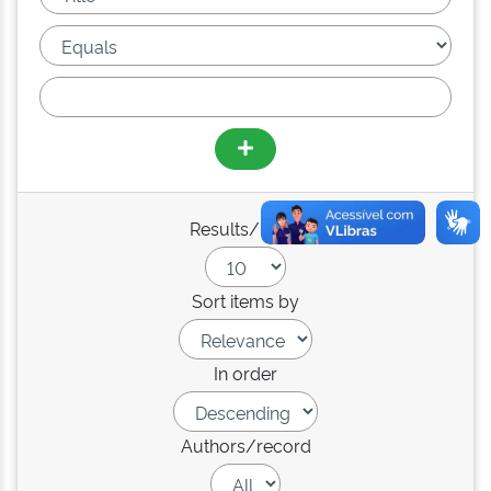
Results/Page
Sort items by
In order
Authors/record