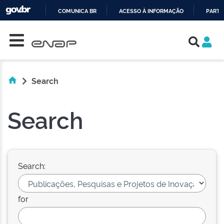
COMUNICA BR
ACESSO À INFORMAÇÃO
PARTI
Skip navigation
IR
PARA
O
CONTEÚDO
Search
Search
Search:
for