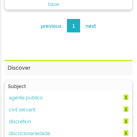
base
previous
1
next
Discover
Subject
agente público
1
civil servant
1
discretion
1
discricionariedade
1