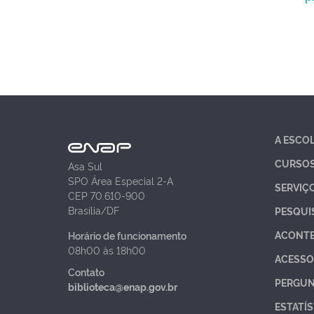
A ESCO
CURSO
Asa Sul
SPO Área Especial 2-A
SERVIÇ
CEP 70.610-900
Brasília/DF
PESQUI
ACONT
Horário de funcionamento
08h00 às 18h00
ACESSO
Contato
PERGUN
biblioteca@enap.gov.br
ESTATÍS