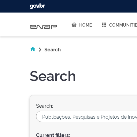
Skip navigation
HOME
COMMUNITI
Search
Search
Search:
Current filters: