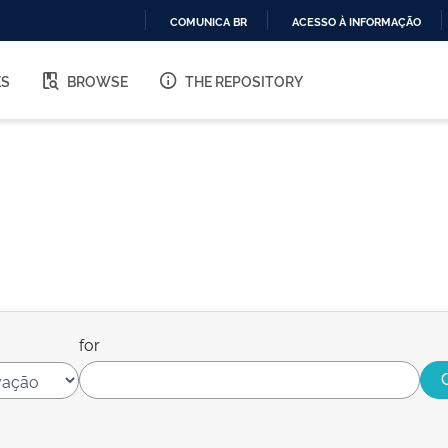
COMUNICA BR
ACESSO À INFORMAÇÃO
IR
PARA
ES
BROWSE
THE REPOSITORY
O
CONTEÚDO
for