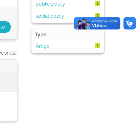
public policy
1
social policy
1
Type
Artigo
1
econds).