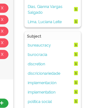
Dias, Gianna Vargas
1
Salgado
Lima, Luciana Leite
1
Subject
bureaucracy
1
burocracia
1
discretion
1
discricionariedade
1
implementación
1
implementation
1
política social
1