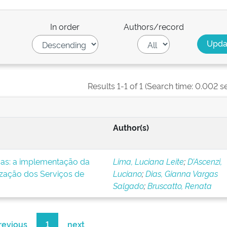
In order
Authors/record
Results 1-1 of 1 (Search time: 0.002 s
Author(s)
icas: a implementação da
Lima, Luciana Leite
;
D’Ascenzi,
ização dos Serviços de
Luciano
;
Dias, Gianna Vargas
Salgado
;
Bruscatto, Renata
revious
1
next