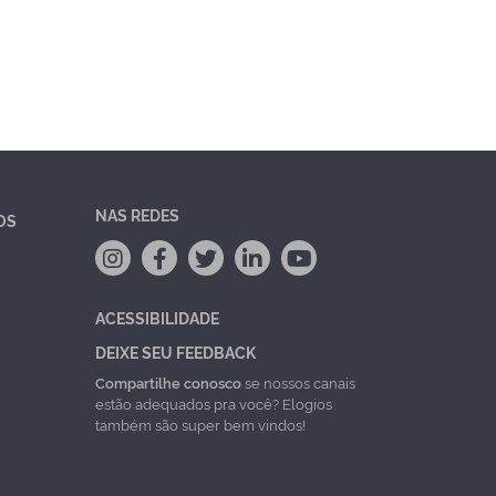
NAS REDES
OS
ACESSIBILIDADE
DEIXE SEU FEEDBACK
Compartilhe conosco
se nossos canais
estão adequados pra você? Elogios
também são super bem vindos!