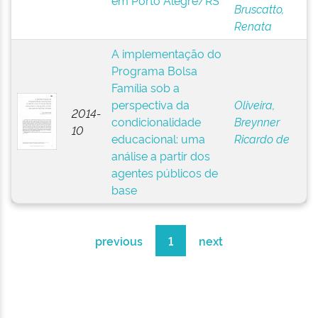
em Porto Alegre/RS
Bruscatto,
Renata
A implementação do
Programa Bolsa
Família sob a
perspectiva da
Oliveira,
2014-
condicionalidade
Breynner
10
educacional: uma
Ricardo de
análise a partir dos
agentes públicos de
base
previous
1
next