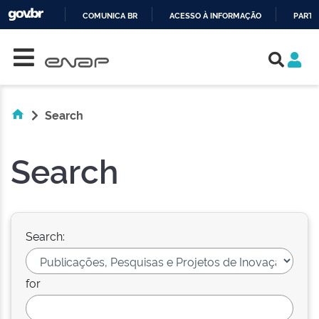
COMUNICA BR
ACESSO À INFORMAÇÃO
PARTI
Skip navigation
IR
PARA
O
CONTEÚDO
Search
Search
Search:
for