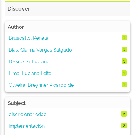
Discover
Author
Bruscatto, Renata
1
Dias, Gianna Vargas Salgado
1
D’Ascenzi, Luciano
1
Lima, Luciana Leite
1
Oliveira, Breynner Ricardo de
1
Subject
discricionariedad
2
implementación
2