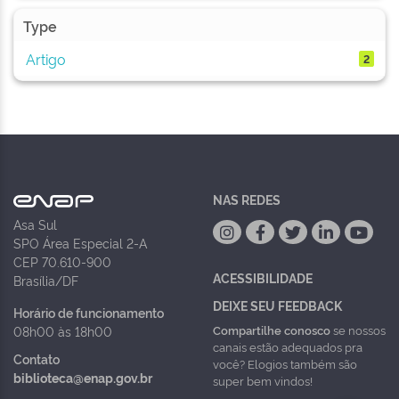
Type
Artigo
2
NAS REDES
Asa Sul
SPO Área Especial 2-A
CEP 70.610-900
ACESSIBILIDADE
Brasília/DF
DEIXE SEU FEEDBACK
Horário de funcionamento
Compartilhe conosco
se nossos
08h00 às 18h00
canais estão adequados pra
Contato
você? Elogios também são
biblioteca@enap.gov.br
super bem vindos!