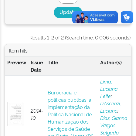
Results 1-2 of 2 (Search time: 0.006 seconds).
Item hits:
Preview
Issue
Title
Author(s)
Date
Lima,
Luciana
Burocracia e
Leite
;
políticas públicas: a
D’Ascenzi,
implementação da
2014-
Luciano
;
Política Nacional de
10
Dias, Gianna
Humanização dos
Vargas
Serviços de Saúde
Salgado
;