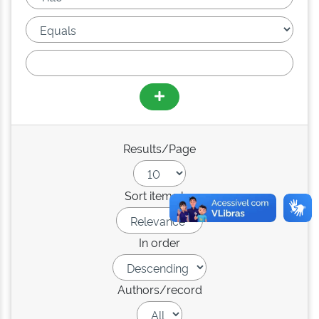
Results/Page
Sort items by
In order
Authors/record