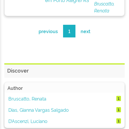
em Porto Alegre/RS
Bruscatto,
Renata
previous
1
next
Discover
Author
Bruscatto, Renata
1
Dias, Gianna Vargas Salgado
1
D’Ascenzi, Luciano
1