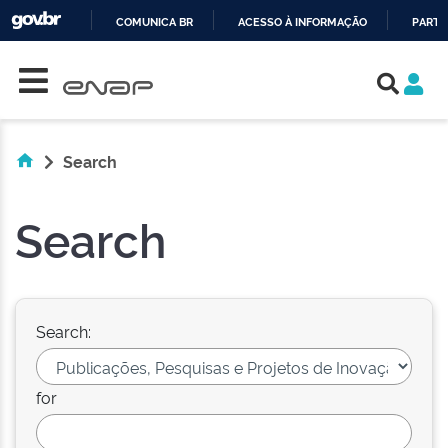
COMUNICA BR
ACESSO À INFORMAÇÃO
PARTI
Skip navigation
IR
PARA
O
CONTEÚDO
Search
Search
Search:
for