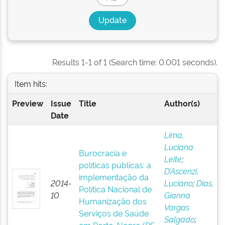
Results 1-1 of 1 (Search time: 0.001 seconds).
Item hits:
Preview
Issue
Title
Author(s)
Date
Lima,
Luciana
Burocracia e
Leite
;
políticas públicas: a
D’Ascenzi,
implementação da
2014-
Luciano
;
Dias,
Política Nacional de
10
Gianna
Humanização dos
Vargas
Serviços de Saúde
Salgado
;