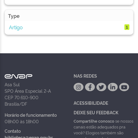
Type
Artigo
1
NAS REDES
Asa Sul
SPO Área Especial 2-A
CEP 70.610-900
ACESSIBILIDADE
Brasília/DF
DEIXE SEU FEEDBACK
Horário de funcionamento
Compartilhe conosco
se nossos
08h00 às 18h00
canais estão adequados pra
Contato
você? Elogios também são
biblioteca@enap.gov.br