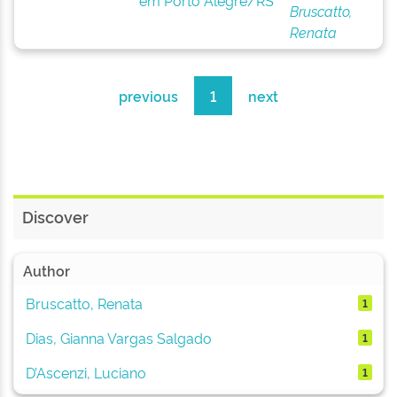
em Porto Alegre/RS
Bruscatto,
Renata
previous
1
next
Discover
Author
Bruscatto, Renata
1
Dias, Gianna Vargas Salgado
1
D’Ascenzi, Luciano
1