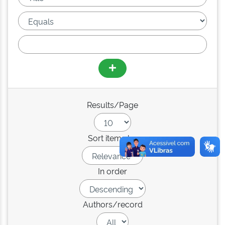
Results/Page
Sort items by
In order
Authors/record