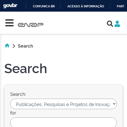
COMUNICA BR
ACESSO À INFORMAÇÃO
PARTI
Skip navigation
IR
PARA
O
CONTEÚDO
Search
Search
Search:
for