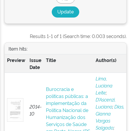
Results 1-1 of 1 (Search time: 0.003 seconds).
Item hits:
Preview
Issue
Title
Author(s)
Date
Lima,
Luciana
Burocracia e
Leite
;
políticas públicas: a
D’Ascenzi,
implementação da
2014-
Luciano
;
Dias,
Política Nacional de
10
Gianna
Humanização dos
Vargas
Serviços de Saúde
Salgado
;