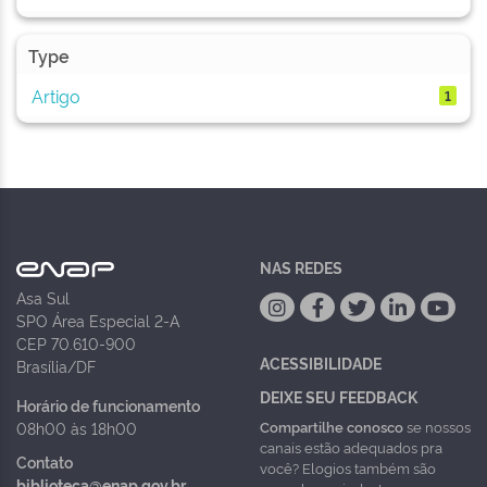
Type
Artigo
1
NAS REDES
Asa Sul
SPO Área Especial 2-A
CEP 70.610-900
ACESSIBILIDADE
Brasília/DF
DEIXE SEU FEEDBACK
Horário de funcionamento
Compartilhe conosco
se nossos
08h00 às 18h00
canais estão adequados pra
Contato
você? Elogios também são
biblioteca@enap.gov.br