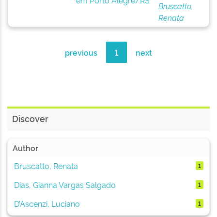
em Porto Alegre/RS
Bruscatto,
Renata
previous
1
next
Discover
Author
Bruscatto, Renata
1
Dias, Gianna Vargas Salgado
1
D’Ascenzi, Luciano
1