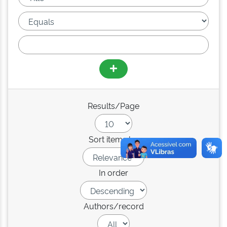
Results/Page
Sort items by
In order
Authors/record