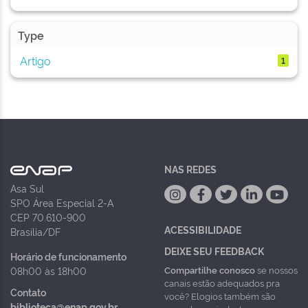
Type
Artigo
1
NAS REDES
Asa Sul
SPO Área Especial 2-A
CEP 70.610-900
ACESSIBILIDADE
Brasília/DF
DEIXE SEU FEEDBACK
Horário de funcionamento
Compartilhe conosco
se nossos
08h00 às 18h00
canais estão adequados pra
Contato
você? Elogios também são
biblioteca@enap.gov.br