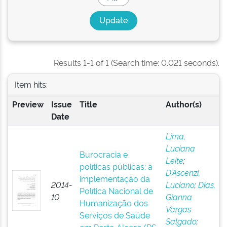
Results 1-1 of 1 (Search time: 0.021 seconds).
Item hits:
Preview
Issue
Title
Author(s)
Date
Lima,
Luciana
Burocracia e
Leite
;
políticas públicas: a
D’Ascenzi,
implementação da
2014-
Luciano
;
Dias,
Política Nacional de
10
Gianna
Humanização dos
Vargas
Serviços de Saúde
Salgado
;