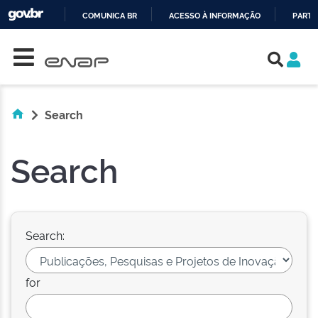
COMUNICA BR
ACESSO À INFORMAÇÃO
PARTI
Skip navigation
IR
PARA
O
CONTEÚDO
Search
Search
Search:
for