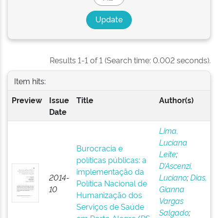
Results 1-1 of 1 (Search time: 0.002 seconds).
Item hits:
Preview
Issue
Title
Author(s)
Date
Lima,
Luciana
Burocracia e
Leite
;
políticas públicas: a
D’Ascenzi,
implementação da
2014-
Luciano
;
Dias,
Política Nacional de
10
Gianna
Humanização dos
Vargas
Serviços de Saúde
Salgado
;