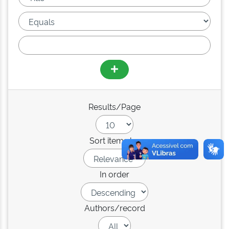
Results/Page
Sort items by
In order
Authors/record