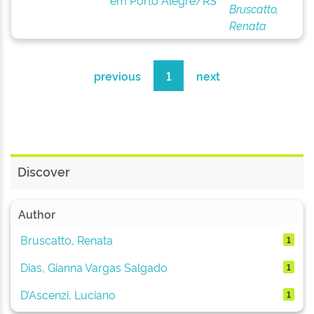
em Porto Alegre/RS
Bruscatto,
Renata
previous
1
next
Discover
Author
Bruscatto, Renata
1
Dias, Gianna Vargas Salgado
1
D’Ascenzi, Luciano
1