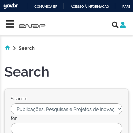
COMUNICA BR
ACESSO À INFORMAÇÃO
PARTI
Skip navigation
IR
PARA
O
CONTEÚDO
Search
Search
Search:
for