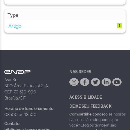
Type
Artigo
1
NAS REDES
Asa Sul
SPO Área Especial 2-A
CEP 70.610-900
ACESSIBILIDADE
Brasília/DF
DEIXE SEU FEEDBACK
Horário de funcionamento
Compartilhe conosco
se nossos
08h00 às 18h00
canais estão adequados pra
Contato
você? Elogios também são
biblioteca@enap.gov.br