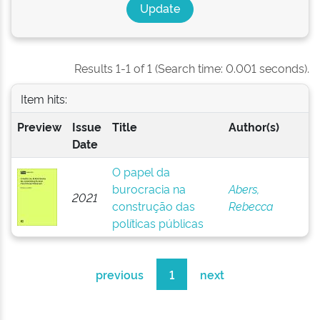
Results 1-1 of 1 (Search time: 0.001 seconds).
Item hits:
Preview
Issue
Title
Author(s)
Date
O papel da
burocracia na
Abers,
2021
construção das
Rebecca
políticas públicas
previous
1
next