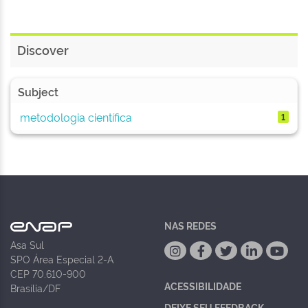
Discover
Subject
metodologia científica
1
NAS REDES
Asa Sul
SPO Área Especial 2-A
CEP 70.610-900
ACESSIBILIDADE
Brasília/DF
DEIXE SEU FEEDBACK