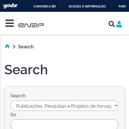
COMUNICA BR
ACESSO À INFORMAÇÃO
PARTI
Skip navigation
IR
PARA
O
CONTEÚDO
Search
Search
Search:
for