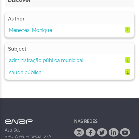
Author
Menezes, Monique
1
Subject
administração pública municipal
1
saúde pública
1
NAS REDES
Asa Sul
SPO Área Especial 2-A