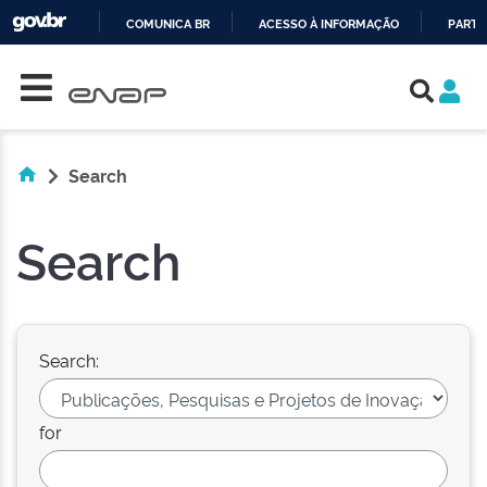
COMUNICA BR
ACESSO À INFORMAÇÃO
PARTI
Skip navigation
IR
PARA
O
CONTEÚDO
Search
Search
Search:
for