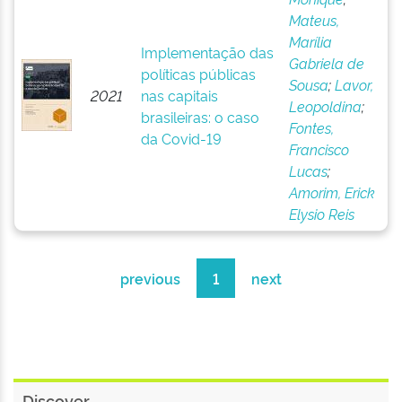
Mateus,
Marília
Implementação das
Gabriela de
políticas públicas
Sousa
;
Lavor,
2021
nas capitais
Leopoldina
;
brasileiras: o caso
Fontes,
da Covid-19
Francisco
Lucas
;
Amorim, Erick
Elysio Reis
previous
1
next
Discover