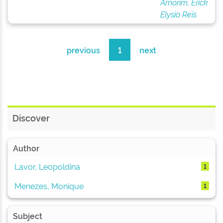
Amorim, Erick
Elysio Reis
previous
1
next
Discover
Author
Lavor, Leopoldina
1
Menezes, Monique
1
Subject