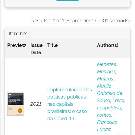
Results 1-1 of 1 (Search time: 0.001 seconds).
Item hits:
Preview
Issue
Title
Author(s)
Date
Menezes,
Monique
;
Mateus,
Marília
Implementação das
Gabriela de
políticas públicas
Sousa
;
Lavor,
2021
nas capitais
Leopoldina
;
brasileiras: o caso
Fontes,
da Covid-19
Francisco
Lucas
;