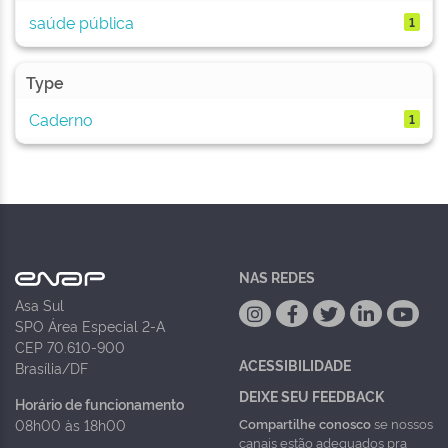
saúde pública
1
Type
Caderno
1
NAS REDES
Asa Sul
SPO Área Especial 2-A
CEP 70.610-900
ACESSIBILIDADE
Brasília/DF
DEIXE SEU FEEDBACK
Horário de funcionamento
Compartilhe conosco
se nossos
08h00 às 18h00
canais estão adequados pra