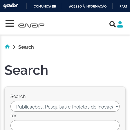
COMUNICA BR
ACESSO À INFORMAÇÃO
PARTI
Skip navigation
IR
PARA
O
CONTEÚDO
Search
Search
Search:
for