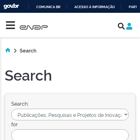
COMUNICA BR
ACESSO À INFORMAÇÃO
PARTI
Skip navigation
IR
PARA
O
CONTEÚDO
Search
Search
Search:
for