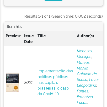
Results 1-1 of 1 (Search time: 0.002 seconds).
Item hits:
Preview
Issue
Title
Author(s)
Date
Menezes,
Monique
;
Mateus,
Marília
Implementação das
Gabriela de
políticas públicas
Sousa
;
Lavor,
2021
nas capitais
Leopoldina
;
brasileiras: o caso
Fontes,
da Covid-19
Francisco
Lucas
;