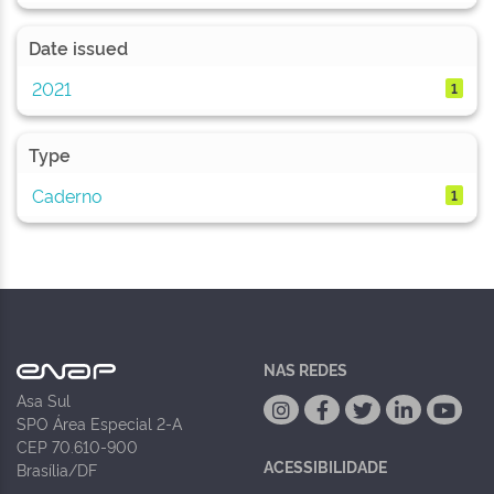
Date issued
2021
1
Type
Caderno
1
NAS REDES
Asa Sul
SPO Área Especial 2-A
CEP 70.610-900
ACESSIBILIDADE
Brasília/DF