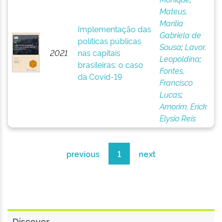
Mateus,
Marília
Implementação das
Gabriela de
políticas públicas
Sousa
;
Lavor,
2021
nas capitais
Leopoldina
;
brasileiras: o caso
Fontes,
da Covid-19
Francisco
Lucas
;
Amorim, Erick
Elysio Reis
previous
1
next
Discover