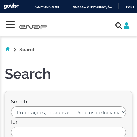
COMUNICA BR
ACESSO À INFORMAÇÃO
PARTI
Skip navigation
IR
PARA
O
CONTEÚDO
Search
Search
Search:
for