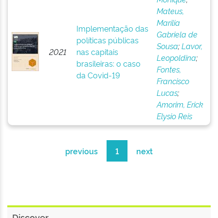
Mateus,
Marília
Implementação das
Gabriela de
políticas públicas
Sousa
;
Lavor,
2021
nas capitais
Leopoldina
;
brasileiras: o caso
Fontes,
da Covid-19
Francisco
Lucas
;
Amorim, Erick
Elysio Reis
previous
1
next
Discover