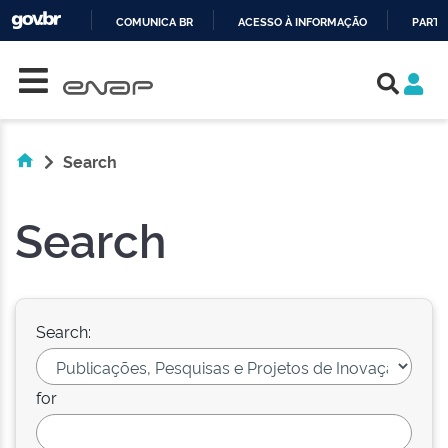
COMUNICA BR
ACESSO À INFORMAÇÃO
PARTI
Skip navigation
IR
PARA
O
CONTEÚDO
Search
Search
Search:
for