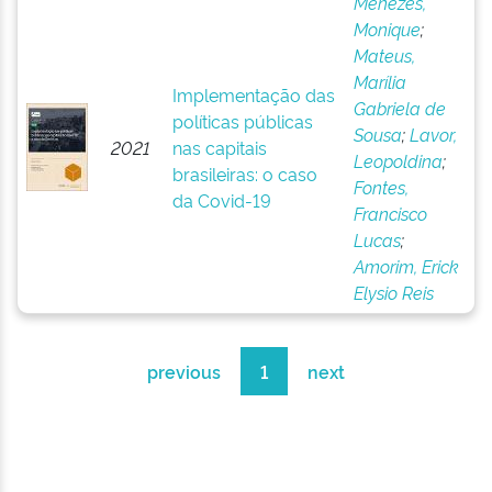
Menezes,
Monique
;
Mateus,
Marília
Implementação das
Gabriela de
políticas públicas
Sousa
;
Lavor,
2021
nas capitais
Leopoldina
;
brasileiras: o caso
Fontes,
da Covid-19
Francisco
Lucas
;
Amorim, Erick
Elysio Reis
previous
1
next