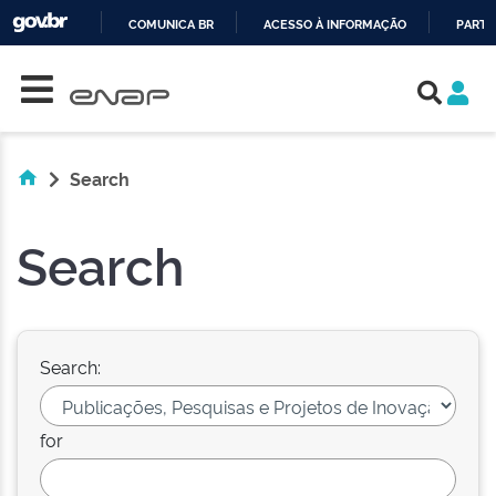
COMUNICA BR
ACESSO À INFORMAÇÃO
PARTI
Skip navigation
IR
PARA
O
CONTEÚDO
Search
Search
Search:
for