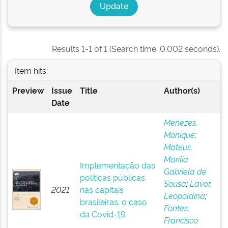
Results 1-1 of 1 (Search time: 0.002 seconds).
Item hits:
Preview
Issue
Title
Author(s)
Date
Menezes,
Monique
;
Mateus,
Marília
Implementação das
Gabriela de
políticas públicas
Sousa
;
Lavor,
2021
nas capitais
Leopoldina
;
brasileiras: o caso
Fontes,
da Covid-19
Francisco