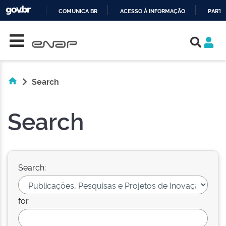
COMUNICA BR
ACESSO À INFORMAÇÃO
PARTI
Skip navigation
IR
PARA
O
CONTEÚDO
Search
Search
Search:
for