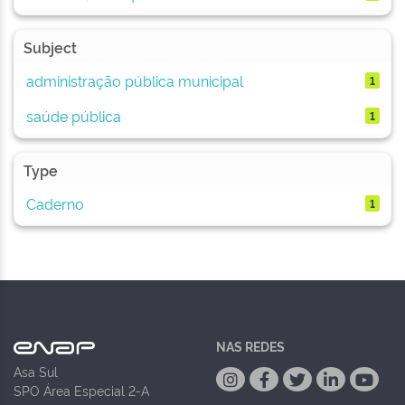
Subject
administração pública municipal
1
saúde pública
1
Type
Caderno
1
NAS REDES
Asa Sul
SPO Área Especial 2-A