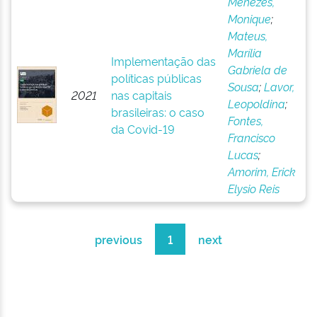
Menezes,
Monique
;
Mateus,
Marília
Implementação das
Gabriela de
políticas públicas
Sousa
;
Lavor,
2021
nas capitais
Leopoldina
;
brasileiras: o caso
Fontes,
da Covid-19
Francisco
Lucas
;
Amorim, Erick
Elysio Reis
previous
1
next