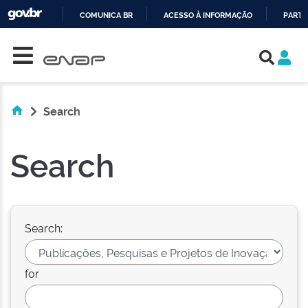
COMUNICA BR
ACESSO À INFORMAÇÃO
PARTI
Skip navigation
IR
PARA
O
CONTEÚDO
Search
Search
Search:
for