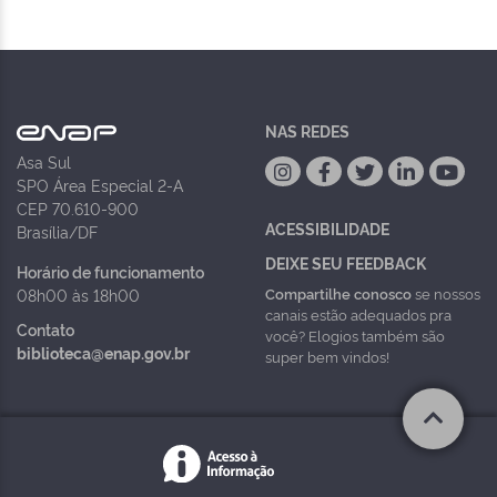
NAS REDES
Asa Sul
SPO Área Especial 2-A
CEP 70.610-900
ACESSIBILIDADE
Brasília/DF
DEIXE SEU FEEDBACK
Horário de funcionamento
Compartilhe conosco
se nossos
08h00 às 18h00
canais estão adequados pra
Contato
você? Elogios também são
biblioteca@enap.gov.br
super bem vindos!