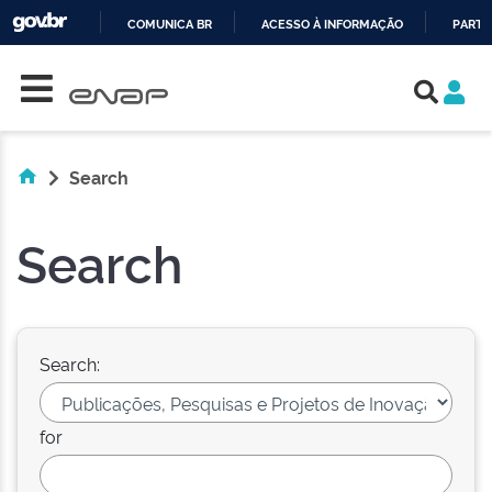
COMUNICA BR
ACESSO À INFORMAÇÃO
PARTI
Skip navigation
IR
PARA
O
CONTEÚDO
Search
Search
Search:
for