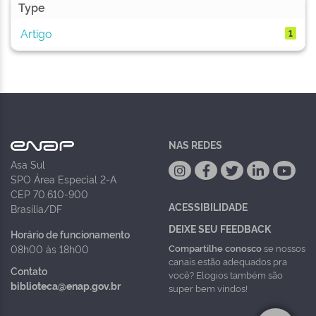
Type
Artigo
1
NAS REDES
Asa Sul
SPO Área Especial 2-A
CEP 70.610-900
ACESSIBILIDADE
Brasília/DF
DEIXE SEU FEEDBACK
Horário de funcionamento
Compartilhe conosco
se nossos
08h00 às 18h00
canais estão adequados pra
Contato
você? Elogios também são
biblioteca@enap.gov.br
super bem vindos!