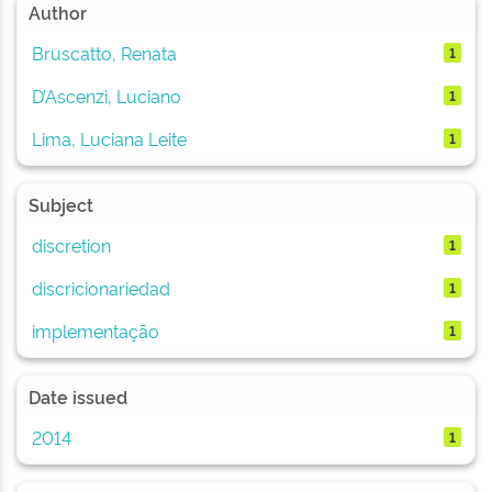
Author
Bruscatto, Renata
1
D’Ascenzi, Luciano
1
Lima, Luciana Leite
1
Subject
discretion
1
discricionariedad
1
implementação
1
Date issued
2014
1