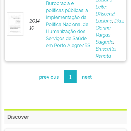
Burocracia e
Leite
;
políticas públicas: a
D’Ascenzi,
implementação da
2014-
Luciano
;
Dias,
Política Nacional de
10
Gianna
Humanização dos
Vargas
Serviços de Saúde
Salgado
;
em Porto Alegre/RS
Bruscatto,
Renata
previous
1
next
Discover