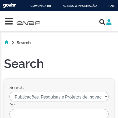
COMUNICA BR
ACESSO À INFORMAÇÃO
PARTI
Skip navigation
IR
PARA
O
CONTEÚDO
Search
Search
Search:
for