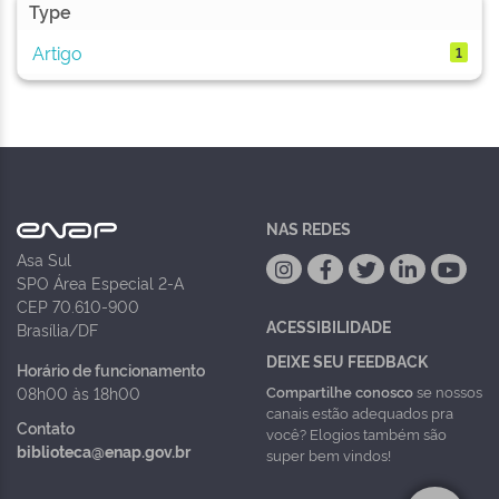
Type
Artigo
1
NAS REDES
Asa Sul
SPO Área Especial 2-A
CEP 70.610-900
ACESSIBILIDADE
Brasília/DF
DEIXE SEU FEEDBACK
Horário de funcionamento
Compartilhe conosco
se nossos
08h00 às 18h00
canais estão adequados pra
Contato
você? Elogios também são
biblioteca@enap.gov.br
super bem vindos!