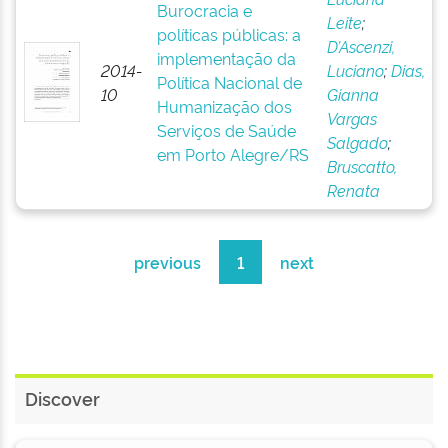
Burocracia e
Leite
;
políticas públicas: a
D’Ascenzi,
implementação da
2014-
Luciano
;
Dias,
Política Nacional de
10
Gianna
Humanização dos
Vargas
Serviços de Saúde
Salgado
;
em Porto Alegre/RS
Bruscatto,
Renata
previous
1
next
Discover