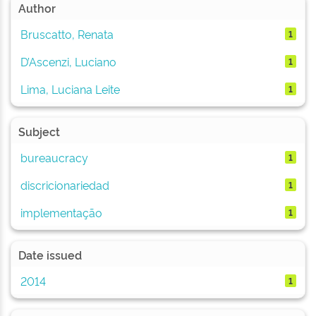
Author
Bruscatto, Renata
1
D’Ascenzi, Luciano
1
Lima, Luciana Leite
1
Subject
bureaucracy
1
discricionariedad
1
implementação
1
Date issued
2014
1