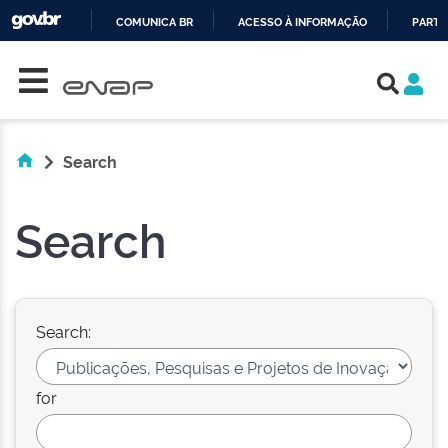
COMUNICA BR
ACESSO À INFORMAÇÃO
PARTI
Skip navigation
IR
PARA
O
CONTEÚDO
Search
Search
Search:
for