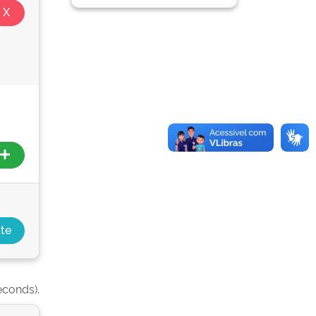
econds).