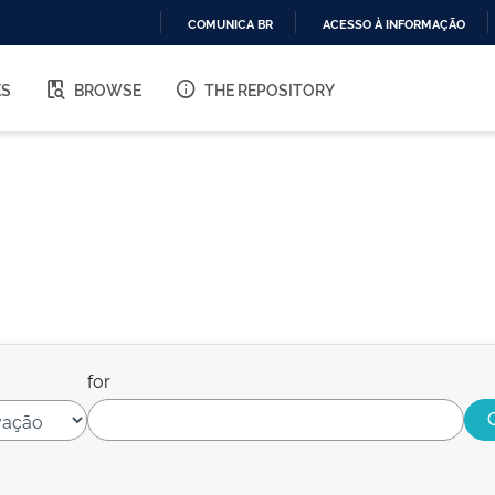
COMUNICA BR
ACESSO À INFORMAÇÃO
IR
PARA
ES
BROWSE
THE REPOSITORY
O
CONTEÚDO
for