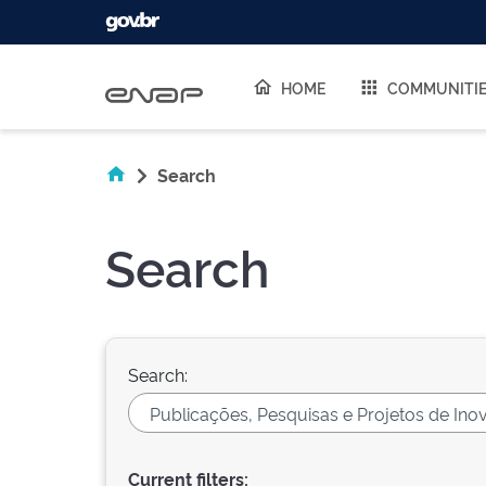
Skip navigation
HOME
COMMUNITI
Search
Search
Search:
Current filters: