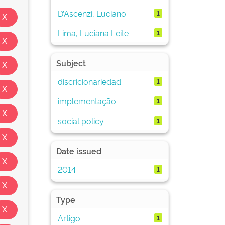
D’Ascenzi, Luciano
1
Lima, Luciana Leite
1
Subject
discricionariedad
1
implementação
1
social policy
1
Date issued
2014
1
Type
Artigo
1