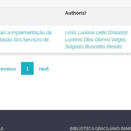
Author(s)
icas: a implementação da
Lima, Luciana Leite
;
D’Ascenzi,
ização dos Serviços de
Luciano
;
Dias, Gianna Vargas
Salgado
;
Bruscatto, Renata
revious
1
next
LA
BIBLIOTECA GRACILIANO RAM