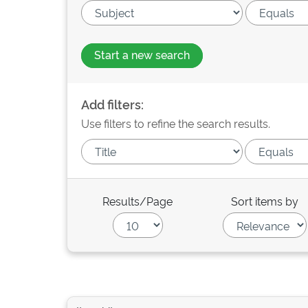
Start a new search
Add filters:
Use filters to refine the search results.
Results/Page
Sort items by