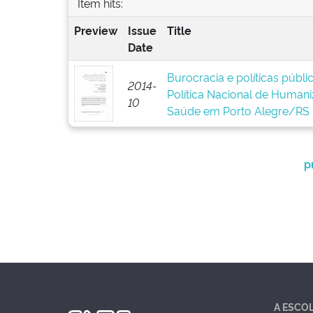
Item hits:
Preview
Issue
Title
Date
Burocracia e políticas públ
2014-
Política Nacional de Human
10
Saúde em Porto Alegre/RS
p
A ESCO