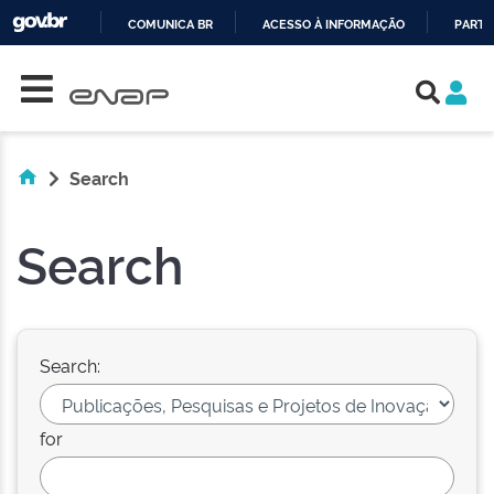
COMUNICA BR
ACESSO À INFORMAÇÃO
PARTI
Skip navigation
IR
PARA
O
CONTEÚDO
Search
Search
Search:
for