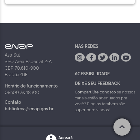
NAS REDES
Asa Sul
SPO Área Especial 2-A
CEP 70.610-900
ACESSIBILIDADE
Brasília/DF
DEIXE SEU FEEDBACK
Horário de funcionamento
Compartilhe conosco
se nossos
08h00 às 18h00
canais estão adequados pra
Contato
você? Elogios também são
biblioteca@enap.gov.br
super bem vindos!