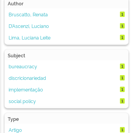
Author
Bruscatto, Renata
1
D’Ascenzi, Luciano
1
Lima, Luciana Leite
1
Subject
bureaucracy
1
discricionariedad
1
implementação
1
social policy
1
Type
Artigo
1