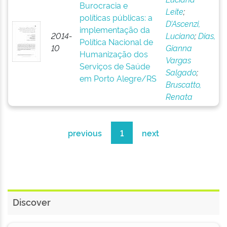
Burocracia e
Leite
;
políticas públicas: a
D’Ascenzi,
implementação da
2014-
Luciano
;
Dias,
Política Nacional de
10
Gianna
Humanização dos
Vargas
Serviços de Saúde
Salgado
;
em Porto Alegre/RS
Bruscatto,
Renata
previous
1
next
Discover