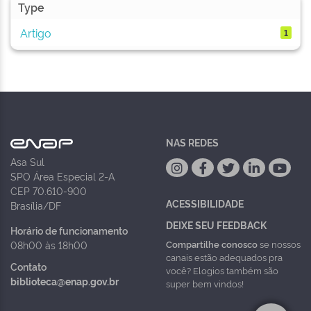
Type
Artigo
1
NAS REDES
Asa Sul
SPO Área Especial 2-A
CEP 70.610-900
ACESSIBILIDADE
Brasília/DF
DEIXE SEU FEEDBACK
Horário de funcionamento
Compartilhe conosco
se nossos
08h00 às 18h00
canais estão adequados pra
Contato
você? Elogios também são
biblioteca@enap.gov.br
super bem vindos!