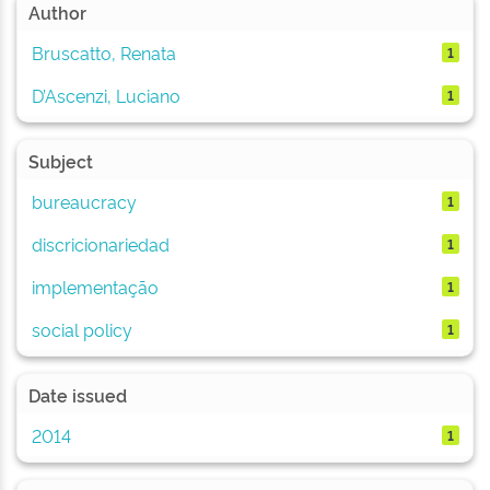
Author
Bruscatto, Renata
1
D’Ascenzi, Luciano
1
Subject
bureaucracy
1
discricionariedad
1
implementação
1
social policy
1
Date issued
2014
1