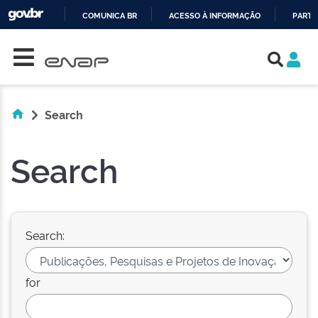
COMUNICA BR
ACESSO À INFORMAÇÃO
PARTI
Skip navigation
IR
PARA
O
CONTEÚDO
Search
Search
Search:
for