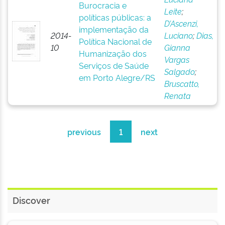
Burocracia e
Leite
;
políticas públicas: a
D’Ascenzi,
implementação da
2014-
Luciano
;
Dias,
Política Nacional de
10
Gianna
Humanização dos
Vargas
Serviços de Saúde
Salgado
;
em Porto Alegre/RS
Bruscatto,
Renata
previous
1
next
Discover