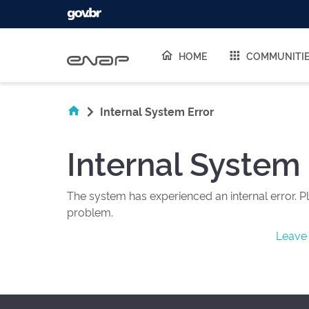
Skip navigation
HOME
COMMUNITI
Internal System Error
Internal System 
The system has experienced an internal error. Pl
problem.
Leave 