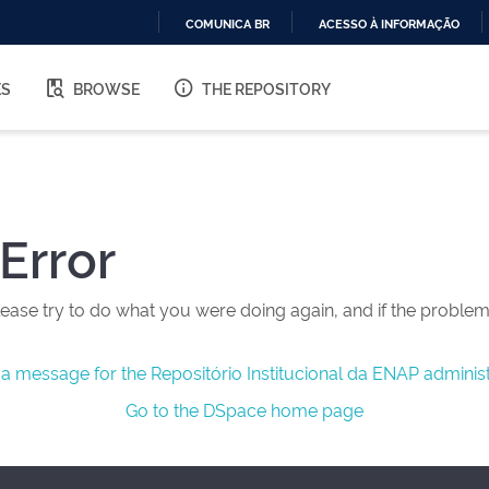
COMUNICA BR
ACESSO À INFORMAÇÃO
IR
PARA
ES
BROWSE
THE REPOSITORY
O
CONTEÚDO
Error
ease try to do what you were doing again, and if the problem 
a message for the Repositório Institucional da ENAP administ
Go to the DSpace home page