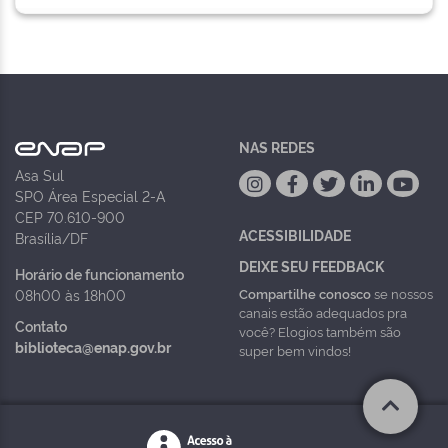
NAS REDES
Asa Sul
SPO Área Especial 2-A
CEP 70.610-900
ACESSIBILIDADE
Brasília/DF
DEIXE SEU FEEDBACK
Horário de funcionamento
Compartilhe conosco
se nossos
08h00 às 18h00
canais estão adequados pra
Contato
você? Elogios também são
biblioteca@enap.gov.br
super bem vindos!