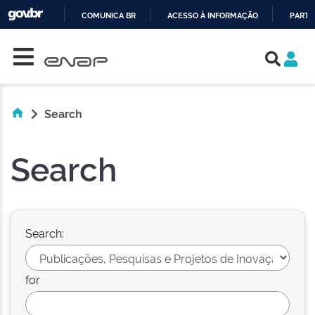
COMUNICA BR
ACESSO À INFORMAÇÃO
PARTI
Skip navigation
IR
PARA
O
CONTEÚDO
Search
Search
Search:
for