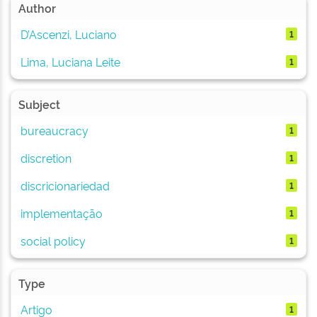
Author
D’Ascenzi, Luciano
1
Lima, Luciana Leite
1
Subject
bureaucracy
1
discretion
1
discricionariedad
1
implementação
1
social policy
1
Type
Artigo
1