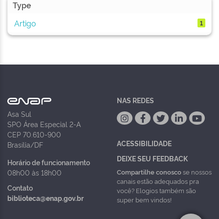
Type
Artigo
1
NAS REDES
Asa Sul
SPO Área Especial 2-A
CEP 70.610-900
ACESSIBILIDADE
Brasília/DF
DEIXE SEU FEEDBACK
Horário de funcionamento
Compartilhe conosco
se nossos
08h00 às 18h00
canais estão adequados pra
Contato
você? Elogios também são
biblioteca@enap.gov.br
super bem vindos!