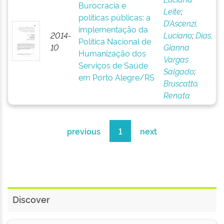
Burocracia e
Leite
;
políticas públicas: a
D’Ascenzi,
implementação da
2014-
Luciano
;
Dias,
Política Nacional de
10
Gianna
Humanização dos
Vargas
Serviços de Saúde
Salgado
;
em Porto Alegre/RS
Bruscatto,
Renata
previous
1
next
Discover