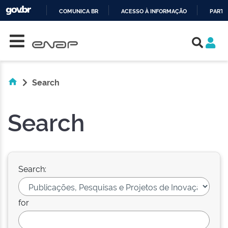
COMUNICA BR
ACESSO À INFORMAÇÃO
PARTI
Skip navigation
IR
PARA
O
CONTEÚDO
Search
Search
Search:
for