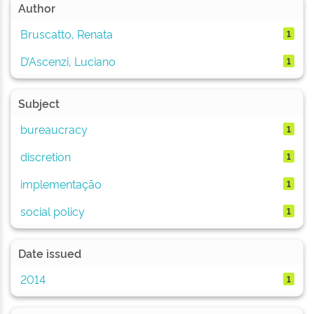
Author
Bruscatto, Renata
1
D’Ascenzi, Luciano
1
Subject
bureaucracy
1
discretion
1
implementação
1
social policy
1
Date issued
2014
1