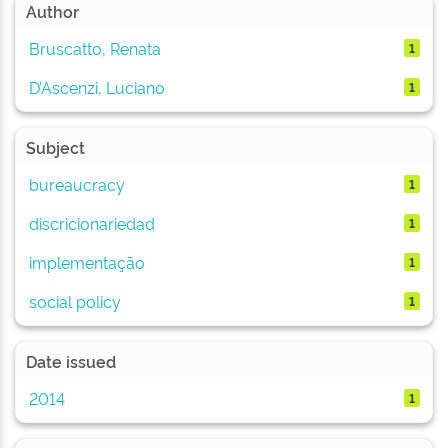
Author
Bruscatto, Renata
1
D’Ascenzi, Luciano
1
Subject
bureaucracy
1
discricionariedad
1
implementação
1
social policy
1
Date issued
2014
1