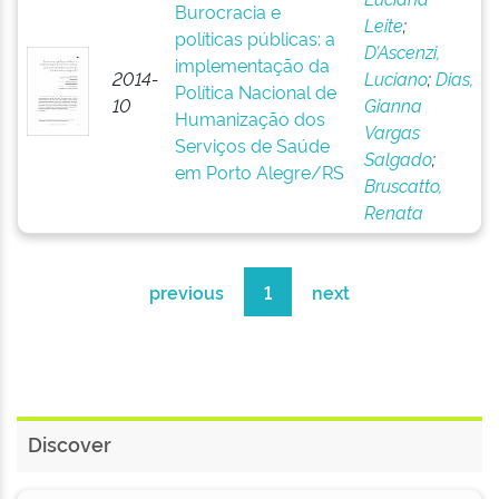
Burocracia e
Leite
;
políticas públicas: a
D’Ascenzi,
implementação da
2014-
Luciano
;
Dias,
Política Nacional de
10
Gianna
Humanização dos
Vargas
Serviços de Saúde
Salgado
;
em Porto Alegre/RS
Bruscatto,
Renata
previous
1
next
Discover