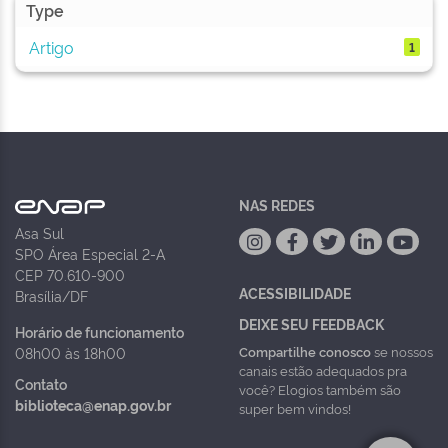
Type
Artigo
1
NAS REDES
Asa Sul
SPO Área Especial 2-A
CEP 70.610-900
ACESSIBILIDADE
Brasília/DF
DEIXE SEU FEEDBACK
Horário de funcionamento
Compartilhe conosco
se nossos
08h00 às 18h00
canais estão adequados pra
Contato
você? Elogios também são
biblioteca@enap.gov.br
super bem vindos!