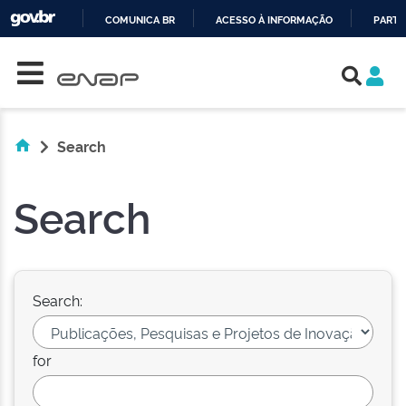
COMUNICA BR
ACESSO À INFORMAÇÃO
PARTI
Skip navigation
IR
PARA
O
CONTEÚDO
Search
Search
Search:
for