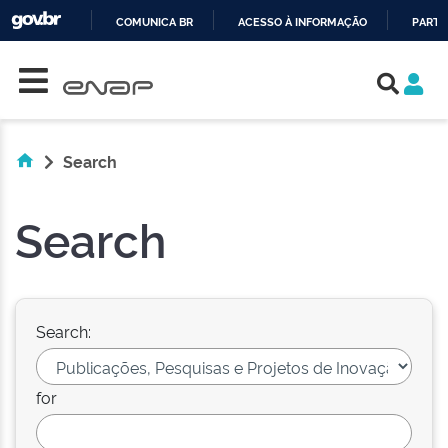
COMUNICA BR
ACESSO À INFORMAÇÃO
PARTI
Skip navigation
IR
PARA
O
CONTEÚDO
Search
Search
Search:
for