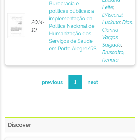
Burocracia e
Leite
;
políticas públicas: a
D’Ascenzi,
implementação da
2014-
Luciano
;
Dias,
Política Nacional de
10
Gianna
Humanização dos
Vargas
Serviços de Saúde
Salgado
;
em Porto Alegre/RS
Bruscatto,
Renata
previous
1
next
Discover