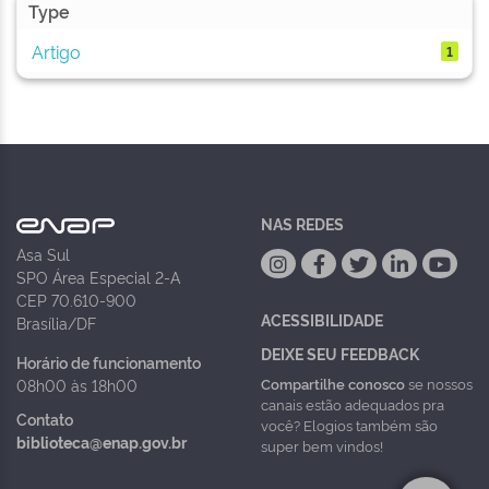
Type
Artigo
1
NAS REDES
Asa Sul
SPO Área Especial 2-A
CEP 70.610-900
ACESSIBILIDADE
Brasília/DF
DEIXE SEU FEEDBACK
Horário de funcionamento
Compartilhe conosco
se nossos
08h00 às 18h00
canais estão adequados pra
Contato
você? Elogios também são
biblioteca@enap.gov.br
super bem vindos!