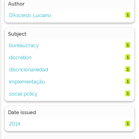
Author
D’Ascenzi, Luciano
1
Subject
bureaucracy
1
discretion
1
discricionariedad
1
implementação
1
social policy
1
Date issued
2014
1