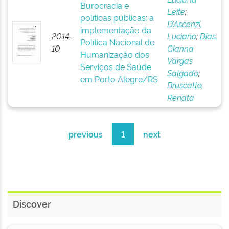
Burocracia e
Leite
;
políticas públicas: a
D’Ascenzi,
implementação da
2014-
Luciano
;
Dias,
Política Nacional de
10
Gianna
Humanização dos
Vargas
Serviços de Saúde
Salgado
;
em Porto Alegre/RS
Bruscatto,
Renata
previous
1
next
Discover