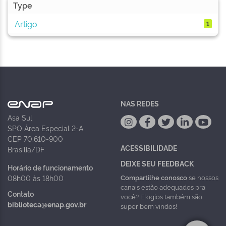
Type
Artigo
1
NAS REDES
Asa Sul
SPO Área Especial 2-A
CEP 70.610-900
ACESSIBILIDADE
Brasília/DF
DEIXE SEU FEEDBACK
Horário de funcionamento
Compartilhe conosco
se nossos
08h00 às 18h00
canais estão adequados pra
Contato
você? Elogios também são
biblioteca@enap.gov.br
super bem vindos!