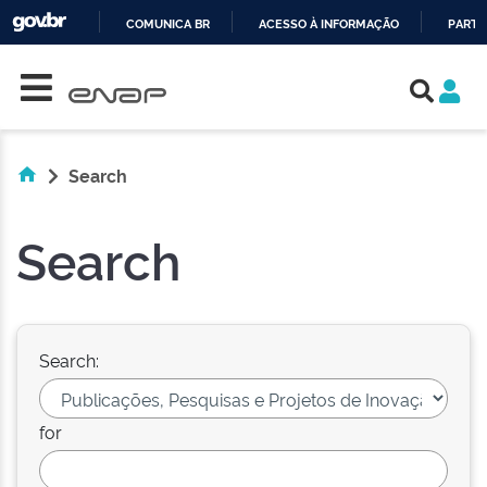
COMUNICA BR
ACESSO À INFORMAÇÃO
PARTI
Skip navigation
IR
PARA
O
CONTEÚDO
Search
Search
Search:
for